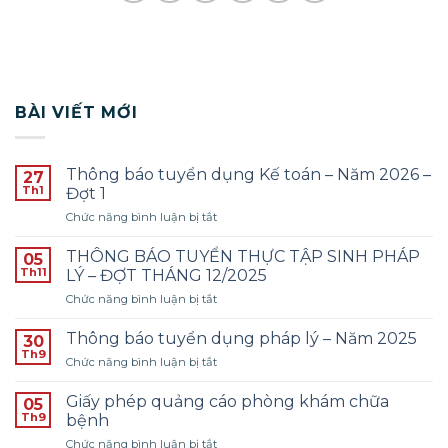
BÀI VIẾT MỚI
Thông báo tuyển dụng Kế toán – Năm 2026 –
27
Th1
Đợt 1
ở
Chức năng bình luận bị tắt
Thông
báo
THÔNG BÁO TUYỂN THỰC TẬP SINH PHÁP
05
tuyển
Th11
LÝ – ĐỢT THÁNG 12/2025
dụng
ở
Chức năng bình luận bị tắt
Kế
THÔNG
toán
BÁO
–
Thông báo tuyển dụng pháp lý – Năm 2025
30
TUYỂN
Năm
Th9
ở
Chức năng bình luận bị tắt
THỰC
2026
Thông
TẬP
–
báo
Giấy phép quảng cáo phòng khám chữa
SINH
05
Đợt
tuyển
Th9
PHÁP
bệnh
1
dụng
LÝ
ở
Chức năng bình luận bị tắt
pháp