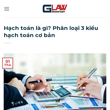
Bỏ
qua
nội
dung
Hạch toán là gì? Phân loại 3 kiểu
hạch toán cơ bản
01
Th4