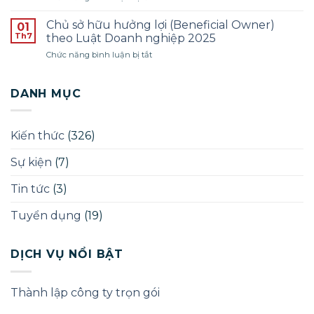
–
Giấy
lý
ĐỢT
phép
–
Chủ sở hữu hưởng lợi (Beneficial Owner)
01
THÁNG
quảng
Năm
Th7
theo Luật Doanh nghiệp 2025
12/2025
cáo
2025
ở
Chức năng bình luận bị tắt
phòng
Chủ
khám
sở
chữa
hữu
DANH MỤC
bệnh
hưởng
lợi
(Beneficial
Kiến thức
(326)
Owner)
theo
Sự kiện
(7)
Luật
Doanh
nghiệp
Tin tức
(3)
2025
Tuyển dụng
(19)
DỊCH VỤ NỔI BẬT
Thành lập công ty trọn gói