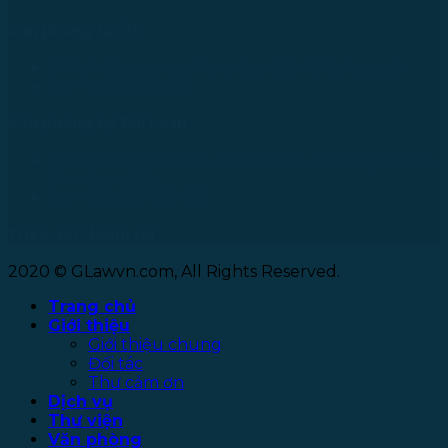
Văn phòng tại Úc
24 Nell Close street, Kanimbla Qld 4870, Australia
Tel: +61 0435112693
Văn phòng tại Đài Loan
No. 27, Alley 6, Lane 41, Yanhe Road, Tucheng District,
New Taipei City
Tel: +886 963 573 473
Theo dõi chúng tôi
2020 © GLawvn.com, All Rights Reserved.
Trang chủ
Giới thiệu
Giới thiệu chung
Đối tác
Thư cảm ơn
Dịch vụ
Thư viện
Văn phòng