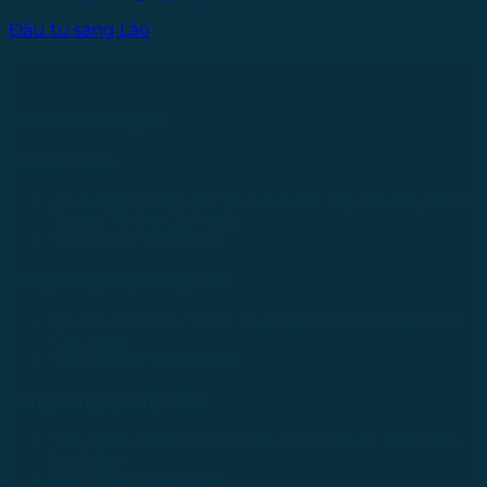
Đầu tư sang Lào
Theo dõi chúng tôi
Trụ sở chính
43 Đường R, Khu Đô Thị Lakeview City, Phường Bình
Trưng, TP. Hồ Chí Minh
Tel: +84 28 73000038
Văn phòng Luật sư tại Lào
No.234/01, Naxay Ward, Xaysedtha District, Vientiane
City, Laos
Tel: +856 20 9670 8888
Văn phòng tại Nhật Bản
733-0005 Hiroshima Nishiku Mitakimachi 12-32-502,
Nhật Bản
Tel: +81 90 2866 3529