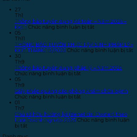
27
Th1
Thông báo tuyển dụng Kế toán – Năm 2026 –
ở
Đợt 1
Chức năng bình luận bị tắt
Thông
05
báo
Th11
tuyển
THÔNG BÁO TUYỂN THỰC TẬP SINH PHÁP LÝ –
dụng
ở
ĐỢT THÁNG 12/2025
Chức năng bình luận bị tắt
Kế
T
30
toán
B
Th9
–
T
Thông báo tuyển dụng pháp lý – Năm 2025
ở
Năm
T
Chức năng bình luận bị tắt
Thông
2026
T
05
báo
–
S
Th9
tuyển
Đợt
P
Giấy phép quảng cáo phòng khám chữa bệnh
dụng
ở
1
L
Chức năng bình luận bị tắt
pháp
Giấy
–
01
lý
phép
Đ
Th7
–
quảng
T
Chủ sở hữu hưởng lợi (Beneficial Owner) theo
Năm
cáo
1
Luật Doanh nghiệp 2025
Chức năng bình luận
ở
2025
phòng
bị tắt
Chủ
khám
Danh mục