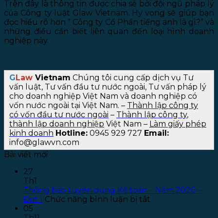
Trên đây là thông tin được chia sẻ bởi đội ngũ pháp lý
của Công ty luật Glaw Vietnam. Hy vọng sẽ giúp bạn
đọc hiểu rõ hơn “ Công ty Cổ Phần tiếng anh là gì?” và
những điều cần biết liên quan đến loại hình doanh
nghiệp này.
G
Law
Vietnam
Chúng tôi cung cấp dịch vụ Tư
vấn luật, Tư vấn đầu tư nước ngoài, Tư vấn pháp lý
cho doanh nghiệp Việt Nam và doanh nghiệp có
vốn nước ngoài tại Việt Nam.
–
Thành lập công ty
có vốn đầu tư nước ngoài
–
Thành lập công ty
,
thành lập doanh nghiệp
Việt Nam –
Làm giấy phép
kinh doanh
Hotline:
0945 929 727
Email:
info@glawvn.com
Bài viết mới
27
Th1
Thông báo tuyển dụng Kế toán – Năm 2026 –
ở
Đợt 1
Chức năng bình luận bị tắt
Thông
05
báo
Th11