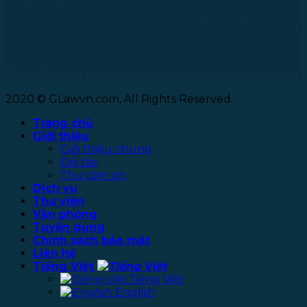
No. 27, Alley 6, Lane 41, Yanhe Road, Tucheng District,
New Taipei City
Tel: +886 963 573 473
Theo dõi chúng tôi
2020 © GLawvn.com, All Rights Reserved.
Trang chủ
Giới thiệu
Giới thiệu chung
Đối tác
Thư cảm ơn
Dịch vụ
Thư viện
Văn phòng
Tuyển dụng
Chính sách bảo mật
Liên hệ
Tiếng Việt
Tiếng Việt
English