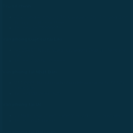
Trụ sở chính
43 Đường R, Khu Đô Thị Lakeview City, Phường Bình
Trưng, TP. Hồ Chí Minh
Tel: +84 28 73000038
Văn phòng Luật sư tại Lào
No.234/01, Naxay Ward, Xaysedtha District, Vientiane
City, Laos
Tel: +856 20 9670 8888
Văn phòng tại Nhật Bản
733-0005 Hiroshima Nishiku Mitakimachi 12-32-502,
Nhật Bản
Tel: +81 90 2866 3529
Văn phòng tại Úc
24 Nell Close street, Kanimbla Qld 4870, Australia
Tel: +61 0435112693
Văn phòng tại Đài Loan