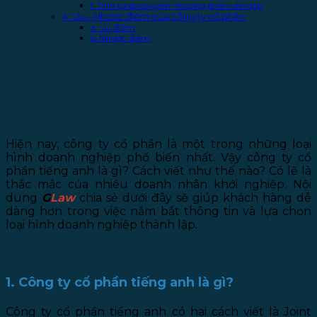
f. Tính tự do chuyển nhượng phần vốn góp:
4. Ưu – Nhược điểm của công ty cổ phần:
a. Ưu điểm:
b. Nhược điểm:
CÔNG TY CỔ PHẦN TIẾNG ANH LÀ
GÌ?
Hiện nay, công ty cổ phần là một trong những loại
hình doanh nghiệp phổ biến nhất. Vậy công ty cổ
phần tiếng anh là gì? Cách viết như thế nào? Có lẽ là
thắc mắc của nhiều doanh nhân khởi nghiệp. Nội
dung
G
Law
chia sẻ dưới đây sẽ giúp khách hàng dễ
dàng hơn trong việc nắm bắt thông tin và lựa chọn
loại hình doanh nghiệp thành lập.
1. Công ty cổ phần tiếng anh là gì?
Công ty cổ phần tiếng anh có hai cách viết là Joint