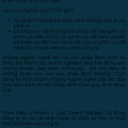
phần công ty có là 5 triệu.
Các loại cổ phần của CTCP gồm
Cổ phần thường (cổ phần phổ thông): bắt buộc
phải có
Cổ phần ưu đãi (không bắt buộc có) bao gồm: cổ
phần ưu đãi cổ tức, cổ phần ưu đãi biểu quyết,
cổ phần ưu đãi hoàn lại và các loại cổ phần ưu đãi
khác tùy thuộc vào quy định công ty.
Những ngành nghề đòi hỏi vốn pháp định (vốn tối
thiểu khi thành lập doanh nghiệp) như: bất động sản,
chứng khoán, bảo hiểm, tín dụng,… thì vốn điều lệ
không được nhỏ hơn vốn pháp định. Những CTCP
đăng ký kinh doanh những ngành nghề này cần đáp
ứng điều kiện về vốn pháp đinh theo quy định pháp
luật.
b. Về cổ đông công ty:
Theo Điều 4 Khoản 2 Luật Doanh Nghiệp: Cổ đông
công ty là các cá nhân hoặc tổ chức sở hữu ít nhất
một cổ phần của công ty.