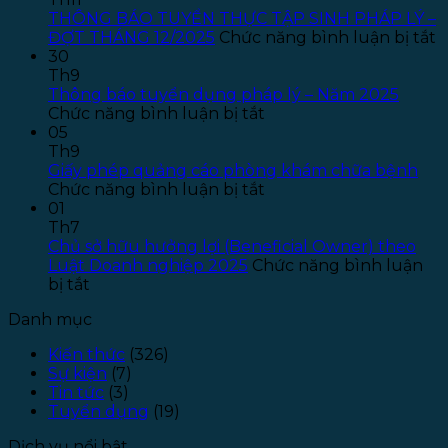
tuyển
THÔNG BÁO TUYỂN THỰC TẬP SINH PHÁP LÝ –
dụng
ở
ĐỢT THÁNG 12/2025
Chức năng bình luận bị tắt
Kế
T
30
toán
B
Th9
–
T
Thông báo tuyển dụng pháp lý – Năm 2025
ở
Năm
T
Chức năng bình luận bị tắt
Thông
2026
T
05
báo
–
S
Th9
tuyển
Đợt
P
Giấy phép quảng cáo phòng khám chữa bệnh
dụng
ở
1
L
Chức năng bình luận bị tắt
pháp
Giấy
–
01
lý
phép
Đ
Th7
–
quảng
T
Chủ sở hữu hưởng lợi (Beneficial Owner) theo
Năm
cáo
1
Luật Doanh nghiệp 2025
Chức năng bình luận
ở
2025
phòng
bị tắt
Chủ
khám
Danh mục
sở
chữa
hữu
bệnh
Kiến thức
(326)
hưởng
Sự kiện
(7)
lợi
Tin tức
(3)
(Beneficial
Tuyển dụng
(19)
Owner)
theo
Dịch vụ nổi bật