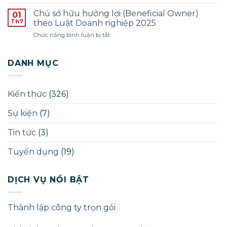
Giấy
lý
ĐỢT
phép
–
Chủ sở hữu hưởng lợi (Beneficial Owner)
01
THÁNG
quảng
Năm
Th7
theo Luật Doanh nghiệp 2025
12/2025
cáo
2025
ở
Chức năng bình luận bị tắt
phòng
Chủ
khám
sở
chữa
hữu
DANH MỤC
bệnh
hưởng
lợi
(Beneficial
Kiến thức
(326)
Owner)
theo
Sự kiện
(7)
Luật
Doanh
nghiệp
Tin tức
(3)
2025
Tuyển dụng
(19)
DỊCH VỤ NỔI BẬT
Thành lập công ty trọn gói