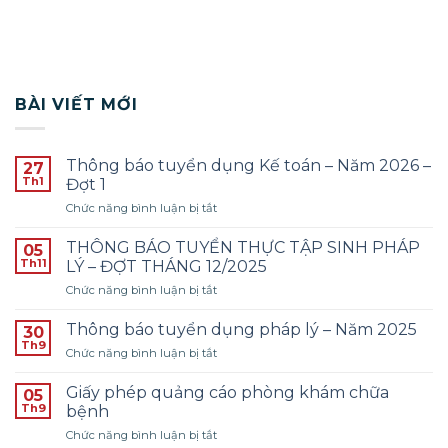
BÀI VIẾT MỚI
Thông báo tuyển dụng Kế toán – Năm 2026 –
27
Th1
Đợt 1
ở
Chức năng bình luận bị tắt
Thông
báo
THÔNG BÁO TUYỂN THỰC TẬP SINH PHÁP
05
tuyển
Th11
LÝ – ĐỢT THÁNG 12/2025
dụng
ở
Chức năng bình luận bị tắt
Kế
THÔNG
toán
BÁO
–
Thông báo tuyển dụng pháp lý – Năm 2025
30
TUYỂN
Năm
Th9
ở
Chức năng bình luận bị tắt
THỰC
2026
Thông
TẬP
–
báo
Giấy phép quảng cáo phòng khám chữa
SINH
05
Đợt
tuyển
Th9
PHÁP
bệnh
1
dụng
LÝ
ở
Chức năng bình luận bị tắt
pháp
–