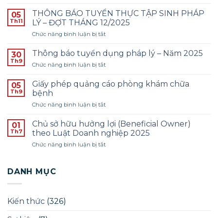
Thông
báo
THÔNG BÁO TUYỂN THỰC TẬP SINH PHÁP
05
tuyển
Th11
LÝ – ĐỢT THÁNG 12/2025
dụng
ở
Chức năng bình luận bị tắt
Kế
THÔNG
toán
BÁO
–
Thông báo tuyển dụng pháp lý – Năm 2025
30
TUYỂN
Năm
Th9
ở
Chức năng bình luận bị tắt
THỰC
2026
Thông
TẬP
–
báo
Giấy phép quảng cáo phòng khám chữa
SINH
05
Đợt
tuyển
Th9
PHÁP
bệnh
1
dụng
LÝ
ở
Chức năng bình luận bị tắt
pháp
–
Giấy
lý
ĐỢT
phép
–
Chủ sở hữu hưởng lợi (Beneficial Owner)
01
THÁNG
quảng
Năm
Th7
theo Luật Doanh nghiệp 2025
12/2025
cáo
2025
ở
Chức năng bình luận bị tắt
phòng
Chủ
khám
sở
chữa
hữu
DANH MỤC
bệnh
hưởng
lợi
(Beneficial
Kiến thức
(326)
Owner)
theo