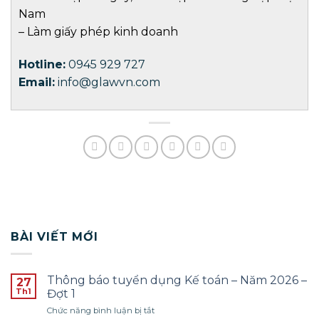
Nam
–
Làm giấy phép kinh doanh
Hotline:
0945 929 727
Email:
info@glawvn.com
BÀI VIẾT MỚI
Thông báo tuyển dụng Kế toán – Năm 2026 –
27
Th1
Đợt 1
ở
Chức năng bình luận bị tắt