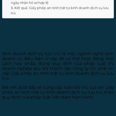
ngày nhận hồ sơ hợp lệ
6. Kết quả: Giấy phép an ninh trật tự kinh doanh dịch vụ lưu
trú
CẤP GIẤY PHÉP AN NINH TRẬT
TỰ KINH DOANH DỊCH VỤ LƯU
TRÚ
Kinh doanh dịch vụ lưu trú là một ngành nghề kinh
doanh có điều kiện vì vậy để có thể hoạt động một
cách hợp pháp, đúng quy định của pháp luật thì
doanh nghiệp sau khi thành lập công ty thì phải xin
cấp Giấy phép an ninh trật tự kinh doanh dịch vụ lưu
trú.
Bài viết dưới đây sẽ cung cấp toàn bộ thủ tục xin Giấy
phép an ninh trật tự kinh doanh dịch vụ lưu trú theo
quy định của pháp luật Việt Nam hiện hành.
1. Điều kiện cấp Giấy phép an ninh trật