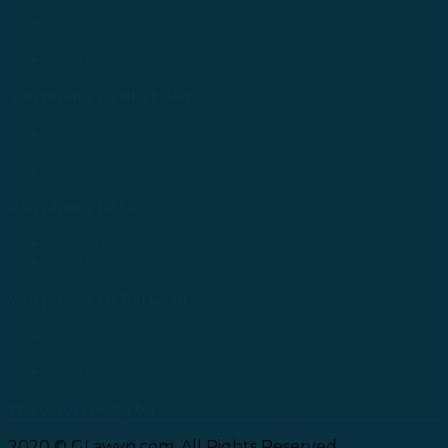
No.234/01, Naxay Ward, Xaysedtha District, Vientiane
City, Laos
Tel: +856 20 9670 8888
Văn phòng tại Nhật Bản
733-0005 Hiroshima Nishiku Mitakimachi 12-32-502,
Nhật Bản
Tel: +81 90 2866 3529
Văn phòng tại Úc
24 Nell Close street, Kanimbla Qld 4870, Australia
Tel: +61 0435112693
Văn phòng tại Đài Loan
No. 27, Alley 6, Lane 41, Yanhe Road, Tucheng District,
New Taipei City
Tel: +886 963 573 473
Theo dõi chúng tôi
2020 © GLawvn.com, All Rights Reserved.