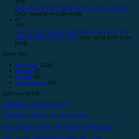
báo
–
S
Th9
tuyển
Đợt
P
Giấy phép quảng cáo phòng khám chữa bệnh
dụng
ở
1
L
Chức năng bình luận bị tắt
pháp
Giấy
–
01
lý
phép
Đ
Th7
–
quảng
T
Chủ sở hữu hưởng lợi (Beneficial Owner) theo
Năm
cáo
1
Luật Doanh nghiệp 2025
Chức năng bình luận
ở
2025
phòng
bị tắt
Chủ
khám
Danh mục
sở
chữa
hữu
bệnh
Kiến thức
(326)
hưởng
Sự kiện
(7)
lợi
Tin tức
(3)
(Beneficial
Tuyển dụng
(19)
Owner)
theo
Dịch vụ nổi bật
Luật
Doanh
Thành lập công ty trọn gói
nghiệp
2025
Thành lập công ty vốn nước ngoài
Bảng giá điều chỉnh giấy chứng nhận đầu tư
Dịch Vụ Kế Toán
,
Dịch Vụ Báo Cáo Thuế