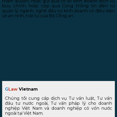
thẩm quyền; hoặc gửi qua cơ sở kinh doanh dịch vụ
bưu chính; hoặc nộp qua Cổng thông tin điện tử
quản lý ngành, nghề đầu tư kinh doanh có điều kiện
về an ninh, trật tự của Bộ Công an.
5. Thời gian xử lý: Không quá 05 (năm)
ngày làm việc kể từ ngày nhận hồ sơ hợp
lệ
6. Kết quả: Giấy phép an ninh trật tự kinh
doanh dịch vụ lưu trú
G
Law
Vietnam
Chúng tôi cung cấp dịch vụ Tư vấn luật, Tư vấn
đầu tư nước ngoài, Tư vấn pháp lý cho doanh
nghiệp Việt Nam và doanh nghiệp có vốn nước
ngoài tại Việt Nam.