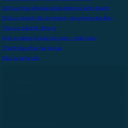
Dịch vụ thay đổi giấy phép đăng ký kinh doanh
Dịch vụ thành lập chi nhánh, văn phòng đại diện
Thủ tục giải thể công ty
Dịch vụ đăng ký bảo hộ Logo – nhãn hiệu
Thành lập công tay tại Lào
Đầu tư sang Lào
Theo dõi chúng tôi
Trụ sở chính
43 Đường R, Khu Đô Thị Lakeview City, Phường Bình
Trưng, TP. Hồ Chí Minh
Tel: +84 28 73000038
Văn phòng Luật sư tại Lào