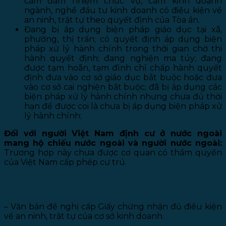
cấm đảm nhiệm chức vụ, cấm kinh doanh
ngành, nghề đầu tư kinh doanh có điều kiện về
an ninh, trật tự theo quyết định của Tòa án.
Đang bị áp dụng biện pháp giáo dục tại xã,
phường, thị trấn; có quyết định áp dụng biện
pháp xử lý hành chính trong thời gian chờ thi
hành quyết định; đang nghiện ma túy; đang
được tạm hoãn, tạm đình chỉ chấp hành quyết
định đưa vào cơ sở giáo dục bắt buộc hoặc đưa
vào cơ sở cai nghiện bắt buộc; đã bị áp dụng các
biện pháp xử lý hành chính nhưng chưa đủ thời
hạn để được coi là chưa bị áp dụng biện pháp xử
lý hành chính;
Đối với người Việt Nam định cư ở nước ngoài
mang hộ chiếu nước ngoài và người nước ngoài:
Trương hợp này chưa được cơ quan có thẩm quyền
của Việt Nam cấp phép cư trú.
2. Thành phần hồ sơ cần chuẩn bị
– Văn bản đề nghị cấp Giấy chứng nhận đủ điều kiện
về an ninh, trật tự của cơ sở kinh doanh.