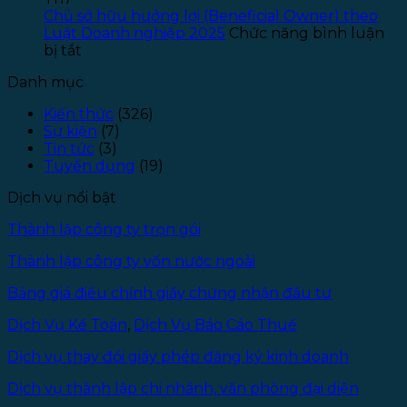
–
quảng
T
Chủ sở hữu hưởng lợi (Beneficial Owner) theo
Năm
cáo
1
Luật Doanh nghiệp 2025
Chức năng bình luận
ở
2025
phòng
bị tắt
Chủ
khám
Danh mục
sở
chữa
hữu
bệnh
Kiến thức
(326)
hưởng
Sự kiện
(7)
lợi
Tin tức
(3)
(Beneficial
Tuyển dụng
(19)
Owner)
theo
Dịch vụ nổi bật
Luật
Doanh
Thành lập công ty trọn gói
nghiệp
2025
Thành lập công ty vốn nước ngoài
Bảng giá điều chỉnh giấy chứng nhận đầu tư
Dịch Vụ Kế Toán
,
Dịch Vụ Báo Cáo Thuế
Dịch vụ thay đổi giấy phép đăng ký kinh doanh
Dịch vụ thành lập chi nhánh, văn phòng đại diện