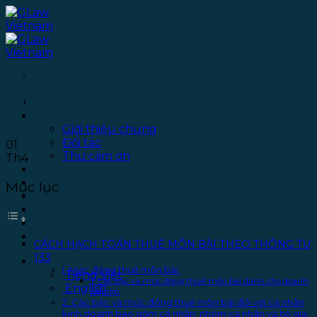
Bỏ
qua
nội
dung
Cách hạch toán thuế môn bài
theo thông tư 133
Trang chủ
Giới thiệu
Giới thiệu chung
Đối tác
01
Thư cảm ơn
Th4
Dịch vụ
Thư viện
Mục lục
Văn phòng
Tuyển dụng
Chính sách bảo mật
Liên hệ
CÁCH HẠCH TOÁN THUẾ MÔN BÀI THEO THÔNG TƯ
133
Tiếng Việt
I. Mức đóng thuế môn bài:
Tiếng Việt
1. Các bậc và mức đóng thuế môn bài dành cho doanh
English
nghiệp:
2. Các bậc và mức đóng thuế môn bài đối với cá nhân
kinh doanh bao gồm cá nhân, nhóm cá nhân và hộ gia