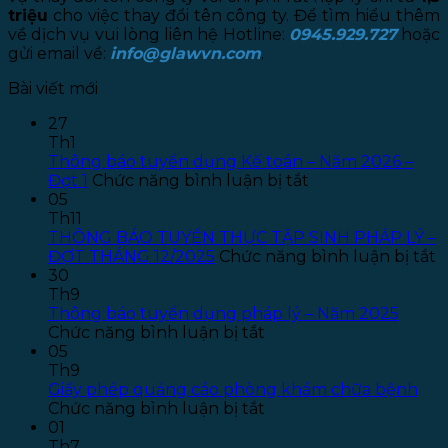
triệu
cho việc thay đổi tên công ty. Để tìm hiểu thêm
về dịch vụ vui lòng liên hệ Hotline:
0945.929.727
hoặc
gửi email về:
info@glawvn.com
.
Bài viết mới
27
Th1
Thông báo tuyển dụng Kế toán – Năm 2026 –
ở
Đợt 1
Chức năng bình luận bị tắt
Thông
05
báo
Th11
tuyển
THÔNG BÁO TUYỂN THỰC TẬP SINH PHÁP LÝ –
dụng
ở
ĐỢT THÁNG 12/2025
Chức năng bình luận bị tắt
Kế
T
30
toán
B
Th9
–
T
Thông báo tuyển dụng pháp lý – Năm 2025
ở
Năm
T
Chức năng bình luận bị tắt
Thông
2026
T
05
báo
–
S
Th9
tuyển
Đợt
P
Giấy phép quảng cáo phòng khám chữa bệnh
dụng
ở
1
L
Chức năng bình luận bị tắt
pháp
Giấy
–
01
lý
phép
Đ
Th7