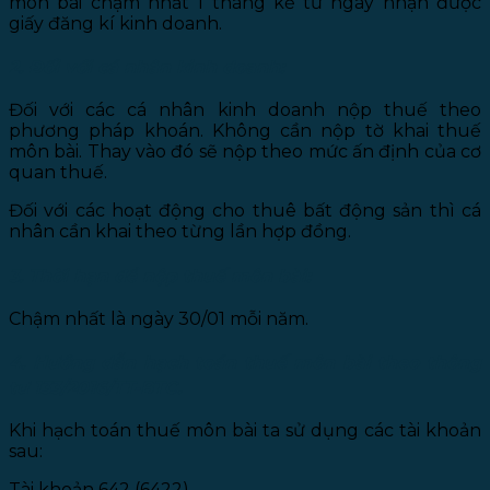
môn bài chậm nhất 1 tháng kể từ ngày nhận được
giấy đăng kí kinh doanh.
2. Đối với cá nhân kinh doanh:
Đối với các cá nhân kinh doanh nộp thuế theo
phương pháp khoán. Không cần nộp tờ khai thuế
môn bài. Thay vào đó sẽ nộp theo mức ấn định của cơ
quan thuế.
Đối với các hoạt động cho thuê bất động sản thì cá
nhân cần khai theo từng lần hợp đồng.
3. Thời hạn để nộp thuế môn bài:
Chậm nhất là ngày 30/01 mỗi năm.
4. Hướng dẫn hạch toán thuế môn bài theo thông
tư 133/2016/TT-BTC.
Khi hạch toán thuế môn bài ta sử dụng các tài khoản
sau:
Tài khoản 642 (6422).