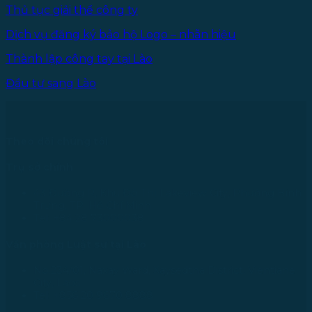
Thủ tục giải thể công ty
Dịch vụ đăng ký bảo hộ Logo – nhãn hiệu
Thành lập công tay tại Lào
Đầu tư sang Lào
Theo dõi chúng tôi
Trụ sở chính
43 Đường R, Khu Đô Thị Lakeview City, Phường Bình
Trưng, TP. Hồ Chí Minh
Tel: +84 28 73000038
Văn phòng Luật sư tại Lào
No.234/01, Naxay Ward, Xaysedtha District, Vientiane
City, Laos
Tel: +856 20 9670 8888