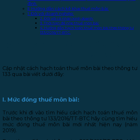
đình.
II. Hướng dẫn cách kê khai thuế môn bài:
1. Đối với doanh nghiệp:
2. Đối với cá nhân kinh doanh:
3. Thời hạn để nộp thuế môn bài:
4. Hướng dẫn hạch toán thuế môn bài theo thông tư
133/2016/TT-BTC.
CÁCH HẠCH TOÁN THUẾ MÔN BÀI
THEO THÔNG TƯ 133
Cập nhật cách hạch toán thuế môn bài theo thông tư
133 qua bài viết dưới đây:
I. Mức đóng thuế môn bài:
Trước khi đi vào tìm hiểu cách hạch toán thuế môn
bài theo thông tư 133/2016/TT-BTC hãy cùng tìm hiểu
mức đóng thuế môn bài mới nhất hiện nay (năm
2019).