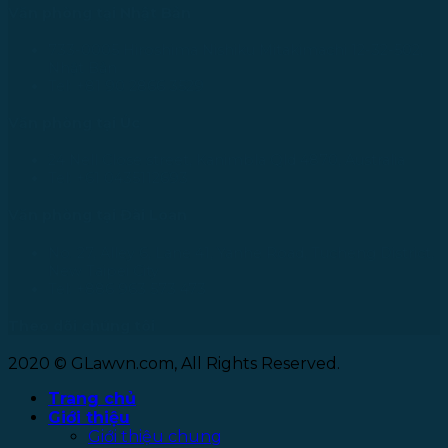
Văn phòng tại Nhật Bản
733-0005 Hiroshima Nishiku Mitakimachi 12-32-502,
Nhật Bản
Tel: +81 90 2866 3529
Văn phòng tại Úc
24 Nell Close street, Kanimbla Qld 4870, Australia
Tel: +61 0435112693
Văn phòng tại Đài Loan
No. 27, Alley 6, Lane 41, Yanhe Road, Tucheng District,
New Taipei City
Tel: +886 963 573 473
Theo dõi chúng tôi
2020 © GLawvn.com, All Rights Reserved.
Trang chủ
Giới thiệu
Giới thiệu chung