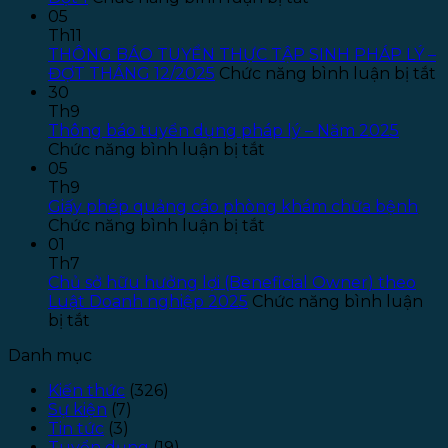
Thông
05
báo
Th11
tuyển
THÔNG BÁO TUYỂN THỰC TẬP SINH PHÁP LÝ –
dụng
ở
ĐỢT THÁNG 12/2025
Chức năng bình luận bị tắt
Kế
T
30
toán
B
Th9
–
T
Thông báo tuyển dụng pháp lý – Năm 2025
ở
Năm
T
Chức năng bình luận bị tắt
Thông
2026
T
05
báo
–
S
Th9
tuyển
Đợt
P
Giấy phép quảng cáo phòng khám chữa bệnh
dụng
ở
1
L
Chức năng bình luận bị tắt
pháp
Giấy
–
01
lý
phép
Đ
Th7
–
quảng
T
Chủ sở hữu hưởng lợi (Beneficial Owner) theo
Năm
cáo
1
Luật Doanh nghiệp 2025
Chức năng bình luận
ở
2025
phòng
bị tắt
Chủ
khám
Danh mục
sở
chữa
hữu
bệnh
Kiến thức
(326)
hưởng
Sự kiện
(7)
lợi
Tin tức
(3)
(Beneficial
Tuyển dụng
(19)