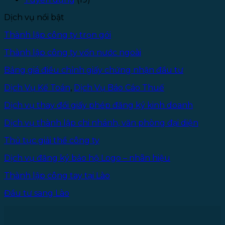
Owner)
theo
Dịch vụ nổi bật
Luật
Doanh
Thành lập công ty trọn gói
nghiệp
2025
Thành lập công ty vốn nước ngoài
Bảng giá điều chỉnh giấy chứng nhận đầu tư
Dịch Vụ Kế Toán
,
Dịch Vụ Báo Cáo Thuế
Dịch vụ thay đổi giấy phép đăng ký kinh doanh
Dịch vụ thành lập chi nhánh, văn phòng đại diện
Thủ tục giải thể công ty
Dịch vụ đăng ký bảo hộ Logo – nhãn hiệu
Thành lập công tay tại Lào
Đầu tư sang Lào