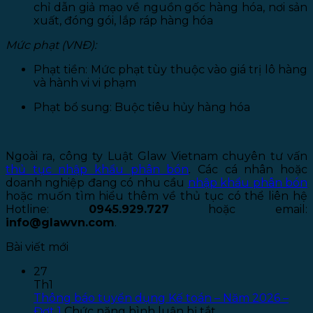
chỉ dẫn giả mạo về nguồn gốc hàng hóa, nơi sản
xuất, đóng gói, lắp ráp hàng hóa
Mức phạt (VNĐ):
Phạt tiền: Mức phạt tùy thuộc vào giá trị lô hàng
và hành vi vi phạm
Phạt bổ sung: Buộc tiêu hủy hàng hóa
Ngoài ra, công ty Luật Glaw Vietnam chuyên tư vấn
thủ tục nhập khẩu phân bón
. Các cá nhân hoặc
doanh nghiệp đang có nhu cầu
nhập khẩu phân bón
hoặc muốn tìm hiểu thêm về thủ tục có thể liên hệ
Hotline:
0945.929.727
hoặc email:
info@glawvn.com
.
Bài viết mới
27
Th1
Thông báo tuyển dụng Kế toán – Năm 2026 –
ở
Đợt 1
Chức năng bình luận bị tắt