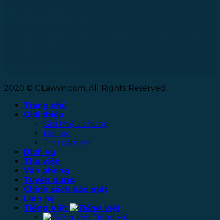
Văn phòng tại Đài Loan
No. 27, Alley 6, Lane 41, Yanhe Road, Tucheng District,
New Taipei City
Tel: +886 963 573 473
Theo dõi chúng tôi
2020 © GLawvn.com, All Rights Reserved.
Trang chủ
Giới thiệu
Giới thiệu chung
Đối tác
Thư cảm ơn
Dịch vụ
Thư viện
Văn phòng
Tuyển dụng
Chính sách bảo mật
Liên hệ
Tiếng Việt
Tiếng Việt