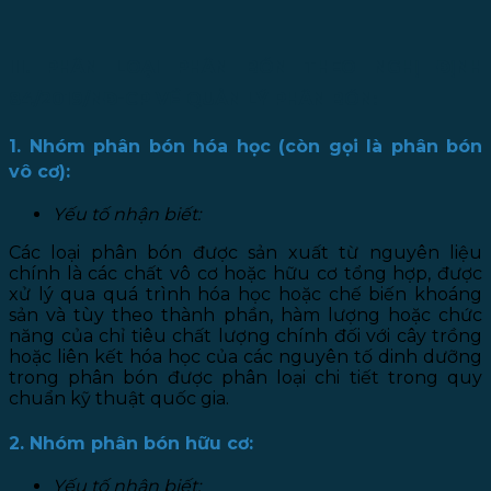
III. PHÂN LOẠI PHÂN BÓN THEO NGHỊ ĐỊNH
84/2019/NĐ-CP VỀ QUẢN LÝ PHÂN BÓN:
1. Nhóm phân bón hóa học (còn gọi là phân bón
vô cơ):
Yếu tố nhận biết:
Các loại phân bón được sản xuất từ nguyên liệu
chính là các chất vô cơ hoặc hữu cơ tổng hợp, được
xử lý qua quá trình hóa học hoặc chế biến khoáng
sản và tùy theo thành phần, hàm lượng hoặc chức
năng của chỉ tiêu chất lượng chính đối với cây trồng
hoặc liên kết hóa học của các nguyên tố dinh dưỡng
trong phân bón được phân loại chi tiết trong quy
chuẩn kỹ thuật quốc gia.
2. Nhóm phân bón hữu cơ:
Yếu tố nhận biết: