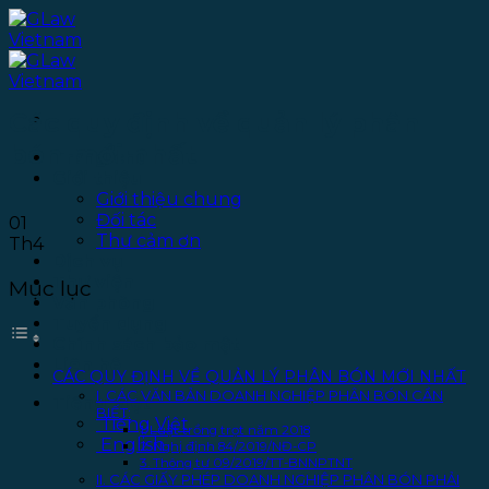
Bỏ
qua
nội
dung
Các quy định về quản lý phân
bón mới nhất
Trang chủ
Giới thiệu
Giới thiệu chung
Đối tác
01
Thư cảm ơn
Th4
Dịch vụ
Thư viện
Mục lục
Văn phòng
Tuyển dụng
Chính sách bảo mật
Liên hệ
CÁC QUY ĐỊNH VỀ QUẢN LÝ PHÂN BÓN MỚI NHẤT
I. CÁC VĂN BẢN DOANH NGHIỆP PHÂN BÓN CẦN
Tiếng Việt
BIẾT:
Tiếng Việt
1. Luật trồng trọt năm 2018
English
2. Nghị định 84/2019/NĐ-CP
3. Thông tư 09/2019/TT-BNNPTNT
II. CÁC GIẤY PHÉP DOANH NGHIỆP PHÂN BÓN PHẢI