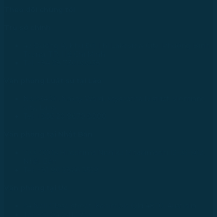
Theo dõi chúng tôi
Trụ sở chính
43 Đường R, Khu Đô Thị Lakeview City, Phường Bình
Trưng, TP. Hồ Chí Minh
Tel: +84 28 73000038
Văn phòng Luật sư tại Lào
No.234/01, Naxay Ward, Xaysedtha District, Vientiane
City, Laos
Tel: +856 20 9670 8888
Văn phòng tại Nhật Bản
733-0005 Hiroshima Nishiku Mitakimachi 12-32-502,
Nhật Bản
Tel: +81 90 2866 3529
Văn phòng tại Úc
24 Nell Close street, Kanimbla Qld 4870, Australia
Tel: +61 0435112693