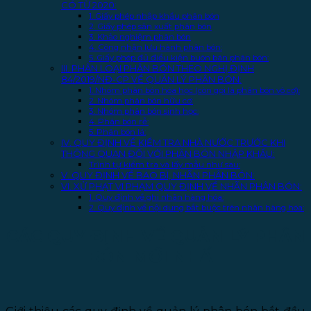
CÓ TỪ 2020:
1. Giấy phép nhập khẩu phân bón
2. Giấy phép sản xuất phân bón
3. Khảo nghiệm phân bón
4. Công nhận lưu hành phân bón:
5. Giấy phép đủ điều kiện buôn bán phân bón:
III. PHÂN LOẠI PHÂN BÓN THEO NGHỊ ĐỊNH
84/2019/NĐ-CP VỀ QUẢN LÝ PHÂN BÓN:
1. Nhóm phân bón hóa học (còn gọi là phân bón vô cơ):
2. Nhóm phân bón hữu cơ:
3. Nhóm phân bón sinh học:
4. Phân bón rễ:
5. Phân bón lá:
IV. QUY ĐỊNH VỀ KIỂM TRA NHÀ NƯỚC TRƯỚC KHI
THÔNG QUAN ĐỐI VỚI PHÂN BÓN NHẬP KHẨU:
Trình tự kiểm tra và lấy mẫu như sau:
V. QUY ĐỊNH VỀ BAO BÌ, NHÃN PHÂN BÓN:
VI. XỬ PHẠT VI PHẠM QUY ĐỊNH VỀ NHÃN PHÂN BÓN:
1. Quy định về ghi nhãn hàng hóa:
2. Quy định về nội dung bắt buộc trên nhãn hàng hóa:
CÁC QUY ĐỊNH VỀ QUẢN LÝ PHÂN
BÓN MỚI NHẤT