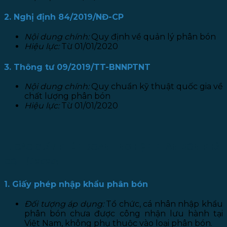
2. Nghị định 84/2019/NĐ-CP
Nội dung chính:
Quy định về quản lý phân bón
Hiệu lực:
Từ 01/01/2020
3. Thông tư 09/2019/TT-BNNPTNT
Nội dung chính:
Quy chuẩn kỹ thuật quốc gia về
chất lượng phân bón
Hiệu lực:
Từ 01/01/2020
II. CÁC GIẤY PHÉP DOANH NGHIỆP PHÂN BÓN PHẢI
CÓ TỪ 2020:
1. Giấy phép nhập khẩu phân bón
Đối tượng áp dụng:
Tổ chức, cá nhân nhập khẩu
phân bón chưa được công nhận lưu hành tại
Việt Nam, không phụ thuộc vào loại phân bón.