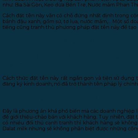
như: Bia Sài Gòn, Kẹo dừa Bến Tre, Nước mắm Phan Thi
Cách đặt tên này vẫn có chỗ đứng nhất định trong cộ
bánh đậu xanh, gốm sứ, tơ lụa, nước mắm,… Một số doa
tiếng cũng tranh thủ phương pháp đặt tên này để tạo l
3. Đặt tên công ty từ những từ viết tắt
Phương án đặt tên này rất phổ biến trên thị trường
toàn cầu.
Cách thức đặt tên này rất ngắn gọn và tiện sử dụng 
đăng ký kinh doanh, nó đã trở thành tên pháp lý chín
4. Đặt tên công ty theo ngành nghề kinh doanh
Đây là phương án khá phổ biến mà các doanh nghiệp lự
để giới thiệu-chào bán với khách hàng. Tuy nhiên, đặt
có nhiều đối thủ cạnh tranh thì khách hàng sẽ không 
Dalat milk nhưng sẽ không phân biệt được những công