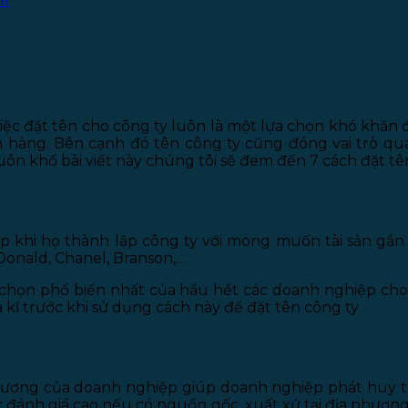
nh
ÁCH ĐẶT TÊN CÔNG TY PHỔ BIẾN NHẤ
iệc đặt tên cho công ty luôn là một lựa chọn khó khăn đ
h hàng. Bên cạnh đó tên công ty cũng đóng vai trò qua
huôn khổ bài viết này chúng tôi sẽ đem đến 7 cách đặt t
p khi họ thành lập công ty với mong muốn tài sản gắn l
Donald, Chanel, Branson,…
a chọn phổ biến nhất của hầu hết các doanh nghiệp cho 
kĩ trước khi sử dụng cách này để đặt tên công ty
 phương của doanh nghiệp giúp doanh nghiệp phát huy
đánh giá cao nếu có nguồn gốc, xuất xứ tại địa phương