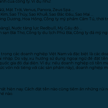
anh của công ty. Ví dụ như:
Nữ, Mặt Trời, Venus, Panora, Zeus Spa …
 Kim, Sao Thủy, Sao Khuê, Sao Bắc Đẩu, Sao Mai …
ng Dương, Hoa Hồng, Công ty mỹ phẩm Cẩm Tú, thời trang
i bàng), Nước tăng lực Redbull, Mỳ Gấu đỏ …
sạn Bài Thơ, Công ty du lịch Phú Bài, Công ty đá mỹ n
trong các doanh nghiệp Việt Nam và đặc biệt là các do
 nhập. Do vậy, xu hướng sử dụng ngoại ngữ để đặt tên 
quốc gia đó đại diện. Ví dụ: nếu doanh nghiệp có tên
(Đức vốn nổi tiếng với các sản phẩm này), doanh nghiệp
t hiện nay. Cách đặt tên nào cũng tiềm ẩn những rủi ro 
hế nào.