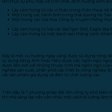
tên thực sự phù hợp với tính chất, định hướng kinh do
Lấy cảm hứng từ các vị thần trong thần thoại: Vệ 
Một trong các hành tinh trong thái dương hệ: Sao
Một trong các loài hoa: Công ty truyền thông Hướ
…
Lấy cảm hứng từ loài vật: BiaTiger (hổ), Eagle (đạ
Lấy cảm hứng từ một danh lam thắng cảnh: Khách 
7. Đặt tên công ty bằng ngoại ngữ
Đây là một xu hướng ngày càng được sử dụng rộng rãi 
sử dụng tiếng Anh hoặc hiểu được các ngôn ngữ ngoại
được liên kết với những thuộc tính mà ngôn ngữ của 
nghiệp sản xuất, phân phối các thiết bị công nghiệp 
các sản phẩm gia dụng và điện tử chất lượng cao
Trên đây là 7 phương pháp đặt tên công ty phổ biến nhấ
thì nhà sáng lập nên cân nhắc một cách kĩ lưỡng làm t