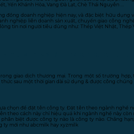
ết, Yến Khánh Hòa, Vang Đà Lạt, Chè Thái Nguyên …
ng đồng doanh nghiệp hiện nay, và đặc biệt hữu dụng v
nh nghiệp liên doanh sản xuất, chuyển giao công nghệ,
òng tin nơi người tiêu dùng như: Thép Việt Nhật, Thép V
. Những cái tên viết tắt như KFC, BBQ, LG, HP, BP, 
trong giao dịch thương mại. Trong một số trường hợp,
h thức sau một thời gian dài sử dụng & được công chúng
a chọn để đặt tên công ty. Đặt tên theo ngành nghề ng
 tên theo cách này chỉ hiệu quả khi ngành nghề này còn
phân biệt được công ty nào là công ty nào. Chẳng hạn;
 ty mới như abcmilk hay xyzmilk