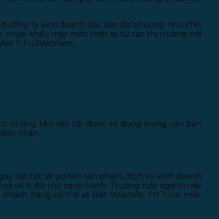
ới công ty kinh doanh đặc sản địa phương như chè,
 nhập khẩu máy móc thiết bị từ các thị trường nổi
iệt Ý, FuJiVietnam,…
LV,… đã trở nên thân thuộc và được yêu mến trên
 từ những tên viết tắt được sử dụng trong văn bản
 đón nhận.
ay lập tức sẽ gọi tên sản phẩm, dịch vụ kinh doanh
 mới và ít đối thủ cạnh tranh. Trường hợp ngành này
 Khách hầng có thể sẽ biết Vinamilk, TH True milk,