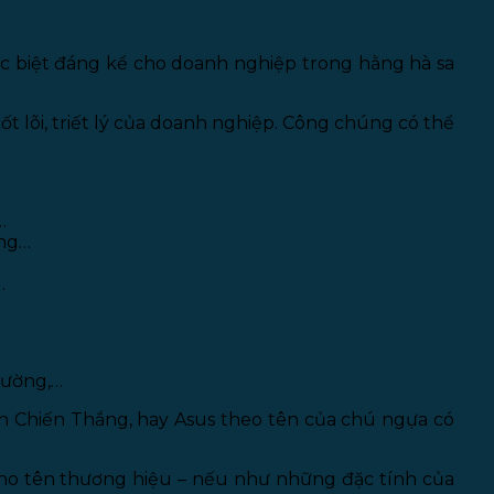
ác biệt đáng kể cho doanh nghiệp trong hằng hà sa
cốt lõi, triết lý của doanh nghiệp. Công chúng có thể
…
àng…
…
hường,…
hần Chiến Thắng, hay Asus theo tên của chú ngựa có
 cho tên thương hiệu – nếu như những đặc tính của