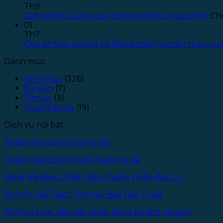
Th9
Giấy phép quảng cáo phòng khám chữa bệnh
Chứ
01
Th7
Chủ sở hữu hưởng lợi (Beneficial Owner) theo L
Danh mục
Kiến thức
(326)
Sự kiện
(7)
Tin tức
(3)
Tuyển dụng
(19)
Dịch vụ nổi bật
Thành lập công ty trọn gói
Thành lập công ty vốn nước ngoài
Bảng giá điều chỉnh giấy chứng nhận đầu tư
Dịch Vụ Kế Toán
,
Dịch Vụ Báo Cáo Thuế
Dịch vụ thay đổi giấy phép đăng ký kinh doanh