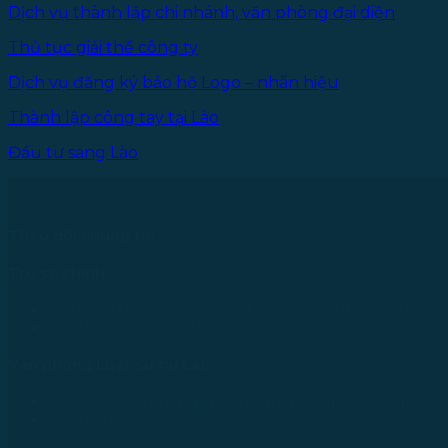
Dịch vụ thành lập chi nhánh, văn phòng đại diện
Thủ tục giải thể công ty
Dịch vụ đăng ký bảo hộ Logo – nhãn hiệu
Thành lập công tay tại Lào
Đầu tư sang Lào
Theo dõi chúng tôi
Trụ sở chính
43 Đường R, Khu Đô Thị Lakeview City, Phường Bình T
Tel: +84 28 73000038
Văn phòng Luật sư tại Lào
No.234/01, Naxay Ward, Xaysedtha District, Vientiane Cit
Tel: +856 20 9670 8888