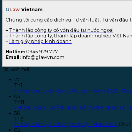
G
Law
Vietnam
Chúng tôi cung cấp dịch vụ Tư vấn luật, Tư vấn đầu 
–
Thành lập công ty có vốn đầu tư nước ngoài
–
Thành lập công ty
,
thành lập doanh nghiệp
Việt Na
–
Làm giấy phép kinh doanh
Hotline:
0945 929 727
Email:
info@glawvn.com
Bài viết mới
27
Th1
Thông báo tuyển dụng Kế toán – Năm 2026 – Đợt
05
Th11
THÔNG BÁO TUYỂN THỰC TẬP SINH PHÁP LÝ – 
30
Th9
Thông báo tuyển dụng pháp lý – Năm 2025
Chức 
05