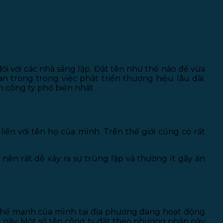
T
ối với các nhà sáng lập. Đặt tên như thế nào để vừa
n trong trong việc phát triển thương hiệu lâu dài.
ên công ty phổ biến nhất
iền với tên họ của mình. Trên thế giới cũng có rất
nên rất dễ xảy ra sự trùng lặp và thường ít gây ấn
 thế mạnh của mình tại địa phương đang hoạt động
 này. Một số tên công ty đặt theo phương pháp này