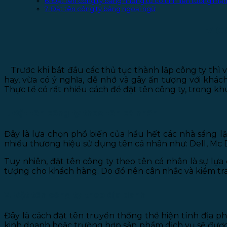
6. Đặt tên công ty bằng những từ có tính liên tưởng mạ
7. Đặt tên công ty bằng ngoại ngữ
7 C
Trước khi bắt đầu các thủ tục thành lập công ty thì v
hay, vừa có ý nghĩa, dễ nhớ và gây ấn tượng với khác
Thực tế có rất nhiều cách để đặt tên công ty, trong k
1. Đặt tên công ty theo tên cá nhân
Đây là lựa chọn phổ biến của hầu hết các nhà sáng lậ
nhiều thương hiệu sử dụng tên cá nhân như: Dell, Mc 
Tuy nhiên, đặt tên công ty theo tên cá nhân là sự lự
tượng cho khách hàng. Do đó nên cân nhắc và kiểm tra 
2. Đặt tên công ty theo địa danh
Đây là cách đặt tên truyền thống thể hiện tính địa
kinh doanh hoặc trường hợp sản phẩm dịch vụ sẽ được 