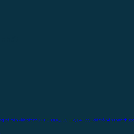
 nhất
ng cái tên viết tắt như KFC, BBQ, LG, HP, BP, LV,… đã trở nên thân thu