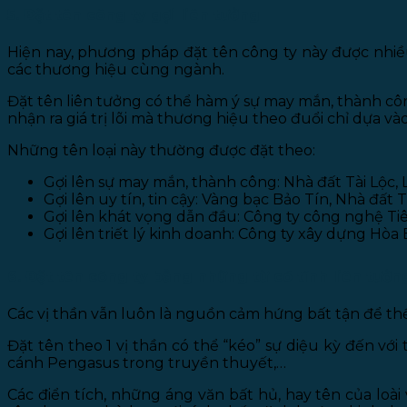
5. Đặt tên công ty gợi liên tưởng
Hiện nay, phương pháp đặt tên công ty này được nhiề
các thương hiệu cùng ngành.
Đặt tên liên tưởng có thể hàm ý sự may mắn, thành công, 
nhận ra giá trị lõi mà thương hiệu theo đuổi chỉ dựa vào 
Những tên loại này thường được đặt theo:
Gợi lên sự may mắn, thành công: Nhà đất Tài Lộc,
Gợi lên uy tín, tin cậy: Vàng bạc Bảo Tín, Nhà đất
Gợi lên khát vọng dẫn đầu: Công ty công nghệ Tiê
Gợi lên triết lý kinh doanh: Công ty xây dựng Hòa
6. Đặt tên công ty bằng những từ có tính liên tưở
Các vị thần vẫn luôn là nguồn cảm hứng bất tận để thể 
Đặt tên theo 1 vị thần có thể “kéo” sự diệu kỳ đến v
cánh Pengasus trong truyền thuyết,…
Các điển tích, những áng văn bất hủ, hay tên của lo