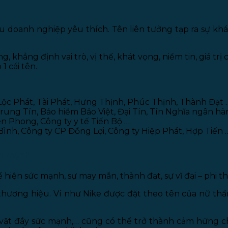
u doanh nghiệp yêu thích. Tên liên tưởng tạp ra sự kh
khẳng định vai trò, vị thế, khát vọng, niềm tin, giá trị 
1 cái tên.
 Lộc Phát, Tài Phát, Hưng Thịnh, Phúc Thịnh, Thành Đạt 
 Trung Tín, Bảo hiểm Bảo Việt, Đại Tín, Tín Nghĩa ngân h
n Phong, Công ty y tế Tiến Bộ …
 Bình, Công ty CP Đồng Lợi, Công ty Hiệp Phát, Hợp Tiến 
ng mạnh
hiện sức mạnh, sự may mắn, thành đạt, sự vĩ đại – phi t
ới thương hiệu. Ví như Nike được đặt theo tên của nữ t
ài vật đầy sức mạnh,… cũng có thể trở thành cảm hứng