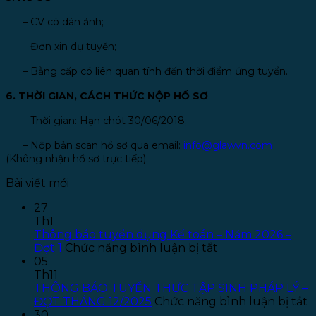
–
CV có dán ảnh;
–
Đơn xin dự tuyển;
–
Bằng cấp có liên quan tính đến thời điểm ứng tuyển.
6. THỜI GIAN, CÁCH THỨC NỘP HỒ SƠ
–
Thời gian: Hạn chót 30/06/2018;
–
Nộp bản scan hồ sơ qua email:
info@glawvn.com
(Không nhận hồ sơ trực tiếp).
Bài viết mới
27
Th1
Thông báo tuyển dụng Kế toán – Năm 2026 –
ở
Đợt 1
Chức năng bình luận bị tắt
Thông
05
báo
Th11
tuyển
THÔNG BÁO TUYỂN THỰC TẬP SINH PHÁP LÝ –
dụng
ở
ĐỢT THÁNG 12/2025
Chức năng bình luận bị tắt
Kế
T
30