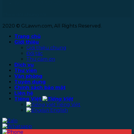
Tel: +886 963 573 473
Theo dõi chúng tôi
2020 © GLawvn.com, All Rights Reserved.
Trang chủ
Giới thiệu
Giới thiệu chung
Đối tác
Thư cảm ơn
Dịch vụ
Thư viện
Văn phòng
Tuyển dụng
Chính sách bảo mật
Liên hệ
Tiếng Việt
Tiếng Việt
English