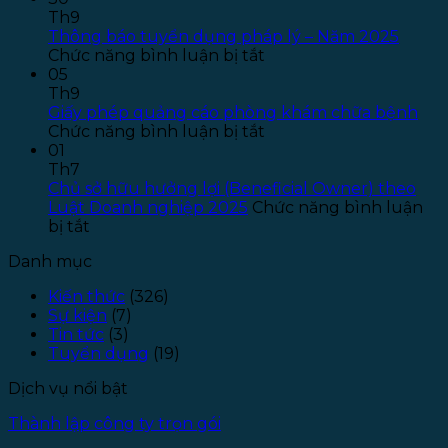
toán
B
Th9
–
T
Thông báo tuyển dụng pháp lý – Năm 2025
ở
Năm
T
Chức năng bình luận bị tắt
Thông
2026
T
05
báo
–
S
Th9
tuyển
Đợt
P
Giấy phép quảng cáo phòng khám chữa bệnh
dụng
ở
1
L
Chức năng bình luận bị tắt
pháp
Giấy
–
01
lý
phép
Đ
Th7
–
quảng
T
Chủ sở hữu hưởng lợi (Beneficial Owner) theo
Năm
cáo
1
Luật Doanh nghiệp 2025
Chức năng bình luận
ở
2025
phòng
bị tắt
Chủ
khám
Danh mục
sở
chữa
hữu
bệnh
Kiến thức
(326)
hưởng
Sự kiện
(7)
lợi
Tin tức
(3)
(Beneficial
Tuyển dụng
(19)
Owner)
theo
Dịch vụ nổi bật
Luật
Doanh
Thành lập công ty trọn gói
nghiệp