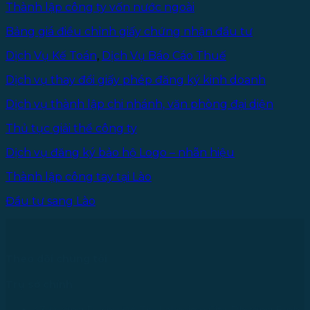
2025
Thành lập công ty vốn nước ngoài
Bảng giá điều chỉnh giấy chứng nhận đầu tư
Dịch Vụ Kế Toán
,
Dịch Vụ Báo Cáo Thuế
Dịch vụ thay đổi giấy phép đăng ký kinh doanh
Dịch vụ thành lập chi nhánh, văn phòng đại diện
Thủ tục giải thể công ty
Dịch vụ đăng ký bảo hộ Logo – nhãn hiệu
Thành lập công tay tại Lào
Đầu tư sang Lào
Theo dõi chúng tôi
Trụ sở chính