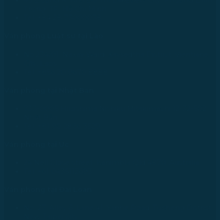
43 Đường R, Khu Đô Thị Lakeview City, Phường Bình
Trưng, TP. Hồ Chí Minh
Tel: +84 28 73000038
Văn phòng Luật sư tại Lào
No.234/01, Naxay Ward, Xaysedtha District, Vientiane
City, Laos
Tel: +856 20 9670 8888
Văn phòng tại Nhật Bản
733-0005 Hiroshima Nishiku Mitakimachi 12-32-502,
Nhật Bản
Tel: +81 90 2866 3529
Văn phòng tại Úc
24 Nell Close street, Kanimbla Qld 4870, Australia
Tel: +61 0435112693
Văn phòng tại Đài Loan
No. 27, Alley 6, Lane 41, Yanhe Road, Tucheng District,
New Taipei City