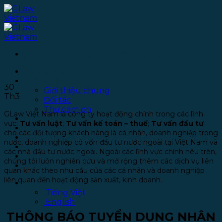
Bỏ
qua
nội
dung
Tuyển trợ lý bộ phận pháp lý
Trang chủ
Giới thiệu
30
Giới thiệu chung
Th3
Đối tác
Thư cảm ơn
GLaw Việt Nam là công ty hoạt động chính trong các lĩnh
Dịch vụ
vực:
Tư vấn luật
;
Tư vấn kế toán – thuế
;
Tư vấn đầu tư
Thư viện
cho các đối tượng khách hàng là cá nhân, doanh nghiệp trong
Văn phòng
nước, doanh nghiệp có vốn đầu tư nước ngoài tại Việt Nam và
Tuyển dụng
các nhà đầu tư nước ngoài. Ngoài các lĩnh vực chính nêu trên,
Chính sách bảo mật
chúng tôi luôn nghiên cứu và mở rộng thêm các dịch vụ liên
Liên hệ
quan khác theo nhu cầu của các cá nhân và doanh nghiệp
liên quan đến hoạt động sản xuất, kinh doanh.
Tiếng Việt
Tiếng Việt
English
THÔNG BÁO TUYỂN DỤNG NHÂN