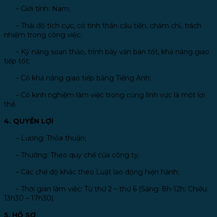
–
Giới tính: Nam;
–
Thái độ tích cực, có tinh thần cầu tiến, chăm chỉ, trách
nhiệm trong công việc;
–
Kỹ năng soạn thảo, trình bày văn bản tốt, khả năng giao
tiếp tốt;
–
Có khả năng giao tiếp bằng Tiếng Anh;
–
Có kinh nghiệm làm việc trong cùng lĩnh vực là một lợi
thế.
4. QUYỀN LỢI
–
Lương: Thỏa thuận;
–
Thưởng: Theo quy chế của công ty;
–
Các chế độ khác theo Luật lao động hiện hành;
–
Thời gian làm việc: Từ thứ 2 – thứ 6 (Sáng: 8h-12h; Chiều:
13h30 – 17h30).
5. HỒ SƠ