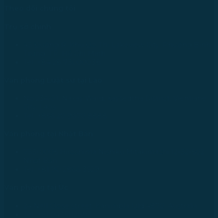
Theo dõi chúng tôi
Trụ sở chính
43 Đường R, Khu Đô Thị Lakeview City, Phường Bình
Trưng, TP. Hồ Chí Minh
Tel: +84 28 73000038
Văn phòng Luật sư tại Lào
No.234/01, Naxay Ward, Xaysedtha District, Vientiane
City, Laos
Tel: +856 20 9670 8888
Văn phòng tại Nhật Bản
733-0005 Hiroshima Nishiku Mitakimachi 12-32-502,
Nhật Bản
Tel: +81 90 2866 3529
Văn phòng tại Úc
24 Nell Close street, Kanimbla Qld 4870, Australia
Tel: +61 0435112693