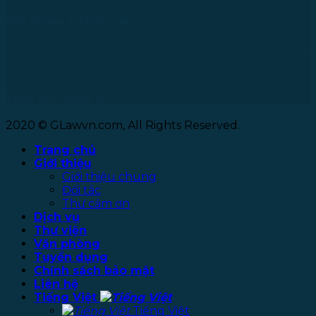
Văn phòng tại Đài Loan
No. 27, Alley 6, Lane 41, Yanhe Road, Tucheng District,
New Taipei City
Tel: +886 963 573 473
Theo dõi chúng tôi
2020 © GLawvn.com, All Rights Reserved.
Trang chủ
Giới thiệu
Giới thiệu chung
Đối tác
Thư cảm ơn
Dịch vụ
Thư viện
Văn phòng
Tuyển dụng
Chính sách bảo mật
Liên hệ
Tiếng Việt
Tiếng Việt