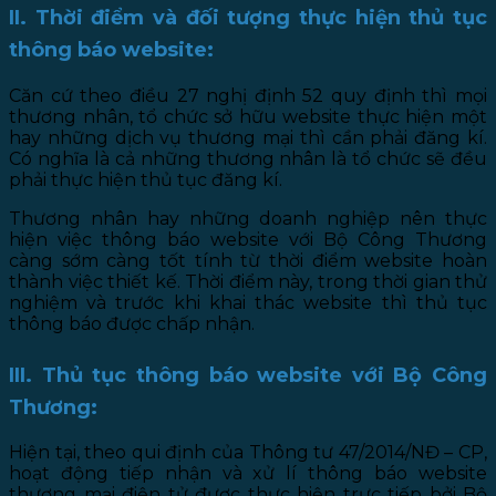
II. Thời điểm và đối tượng thực hiện thủ tục
thông báo website:
Căn cứ theo điều 27 nghị định 52 quy định thì mọi
thương nhân, tổ chức sở hữu website thực hiện một
hay những dịch vụ thương mại thì cần phải đăng kí.
Có nghĩa là cả những thương nhân là tổ chức sẽ đều
phải thực hiện thủ tục đăng kí.
Thương nhân hay những doanh nghiệp nên thực
hiện việc thông báo website với Bộ Công Thương
càng sớm càng tốt tính từ thời điểm website hoàn
thành việc thiết kế. Thời điểm này, trong thời gian thử
nghiệm và trước khi khai thác website thì thủ tục
thông báo được chấp nhận.
III. Thủ tục thông báo website với Bộ Công
Thương:
Hiện tại, theo qui định của Thông tư 47/2014/NĐ – CP,
hoạt động tiếp nhận và xử lí thông báo website
thương mại điện tử được thực hiện trực tiếp bởi Bộ