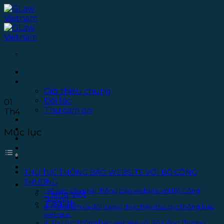
Bỏ
qua
nội
dung
Thủ tục thông báo website với Bộ
Công Thương
Trang chủ
Giới thiệu
Giới thiệu chung
Đối tác
01
Thư cảm ơn
Th4
Dịch vụ
Thư viện
Mục lục
Văn phòng
Tuyển dụng
Chính sách bảo mật
Liên hệ
THỦ TỤC THÔNG BÁO WEBSITE VỚI BỘ CÔNG
THƯƠNG
Tiếng Việt
I. Vì sao cần phải thông báo website với Bộ Công
Tiếng Việt
Thương:
English
II. Thời điểm và đối tượng thực hiện thủ tục thông báo
website:
III. Thủ tục thông báo website với Bộ Công Thương: