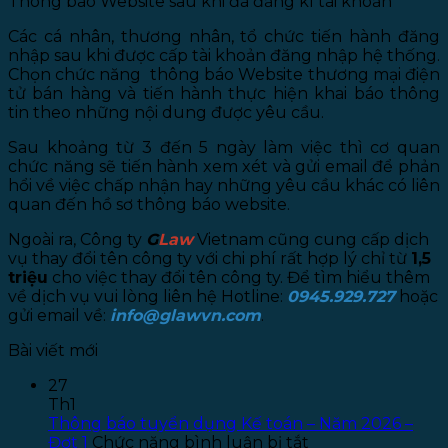
Thông báo Website sau khi đã đăng kí tài khoản
Các cá nhân, thương nhân, tổ chức tiến hành đăng
nhập sau khi được cấp tài khoản đăng nhập hệ thống.
Chọn chức năng thông báo Website thương mại điện
tử bán hàng và tiến hành thực hiện khai báo thông
tin theo những nội dung được yêu cầu.
Sau khoảng từ 3 đến 5 ngày làm việc thì cơ quan
chức năng sẽ tiến hành xem xét và gửi email để phản
hổi về việc chấp nhận hay những yêu cầu khác có liên
quan đến hồ sơ thông báo website.
Ngoài ra, Công ty
G
Law
Vietnam cũng cung cấp dịch
vụ thay đổi tên công ty với chi phí rất hợp lý chỉ từ
1,5
triệu
cho việc thay đổi tên công ty. Để tìm hiểu thêm
về dịch vụ vui lòng liên hệ Hotline:
0945.929.727
hoặc
gửi email về:
info@glawvn.com
.
Bài viết mới
27
Th1
Thông báo tuyển dụng Kế toán – Năm 2026 –
ở
Đợt 1
Chức năng bình luận bị tắt