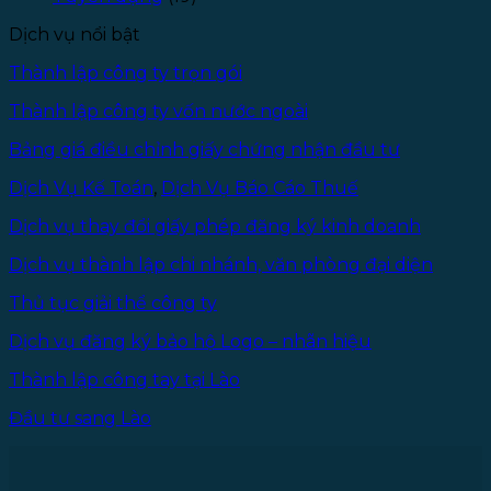
Owner)
theo
Dịch vụ nổi bật
Luật
Doanh
Thành lập công ty trọn gói
nghiệp
2025
Thành lập công ty vốn nước ngoài
Bảng giá điều chỉnh giấy chứng nhận đầu tư
Dịch Vụ Kế Toán
,
Dịch Vụ Báo Cáo Thuế
Dịch vụ thay đổi giấy phép đăng ký kinh doanh
Dịch vụ thành lập chi nhánh, văn phòng đại diện
Thủ tục giải thể công ty
Dịch vụ đăng ký bảo hộ Logo – nhãn hiệu
Thành lập công tay tại Lào
Đầu tư sang Lào