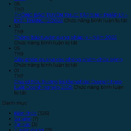
Thông
05
báo
Th11
tuyển
THÔNG BÁO TUYỂN THỰC TẬP SINH PHÁP LÝ –
dụng
ở
ĐỢT THÁNG 12/2025
Chức năng bình luận bị tắt
Kế
T
30
toán
B
Th9
–
T
Thông báo tuyển dụng pháp lý – Năm 2025
ở
Năm
T
Chức năng bình luận bị tắt
Thông
2026
T
05
báo
–
S
Th9
tuyển
Đợt
P
Giấy phép quảng cáo phòng khám chữa bệnh
dụng
ở
1
L
Chức năng bình luận bị tắt
pháp
Giấy
–
01
lý
phép
Đ
Th7
–
quảng
T
Chủ sở hữu hưởng lợi (Beneficial Owner) theo
Năm
cáo
1
Luật Doanh nghiệp 2025
Chức năng bình luận
ở
2025
phòng
bị tắt
Chủ
khám
Danh mục
sở
chữa
hữu
bệnh
Kiến thức
(326)
hưởng
Sự kiện
(7)
lợi
Tin tức
(3)
(Beneficial
Tuyển dụng
(19)