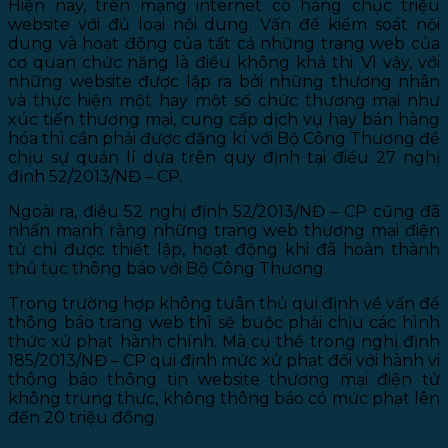
Hiện nay, trên mạng internet có hàng chục triệu
website với đủ loại nội dung. Vấn đề kiểm soát nội
dung và hoạt động của tất cả những trang web của
cơ quan chức năng là điều không khả thi. Vì vậy, với
những website được lập ra bởi những thương nhân
và thực hiện một hay một số chức thương mại như
xúc tiến thương mại, cung cấp dịch vụ hay bán hàng
hóa thì cần phải được đăng kí với Bộ Công Thương để
chịu sự quản lí dựa trên quy định tại điều 27 nghị
định 52/2013/NĐ – CP.
Ngoài ra, điều 52 nghị định 52/2013/NĐ – CP cũng đã
nhấn mạnh rằng những trang web thương mại điện
tử chỉ được thiết lập, hoạt động khi đã hoàn thành
thủ tục thông báo với Bộ Công Thương.
Trong trường hợp không tuân thủ qui định về vấn đề
thông báo trang web thì sẽ buộc phải chịu các hình
thức xử phạt hành chính. Mà cụ thể trong nghị định
185/2013/NĐ – CP qui định mức xử phạt đối với hành vi
thông báo thông tin website thương mại điện tử
không trung thực, không thông báo có mức phạt lên
đến 20 triệu đồng.