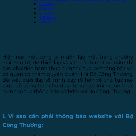
1. Bước 1:
2. Bước 2:
3. Bước 3:
4. Bước 4:
5. Bước 5:
THỦ TỤC THÔNG BÁO WEBSITE
VỚI BỘ CÔNG THƯƠNG
Hiện nay, một công ty muốn lập một trang thương
mại điện tử, để thiết lập và vận hành một website thì
cần phải tiến hành thực hiện thủ tục để thông báo với
cơ quan có thẩm quyền quản lí là Bộ Công Thương.
Bài viết dưới đây sẽ trình bày rõ hơn về thủ tục này
giúp dễ dàng hơn cho doanh nghiệp khi muốn thực
hiện thủ tục thông báo website với Bộ Công Thương.
I. Vì sao cần phải thông báo website với Bộ
Công Thương: