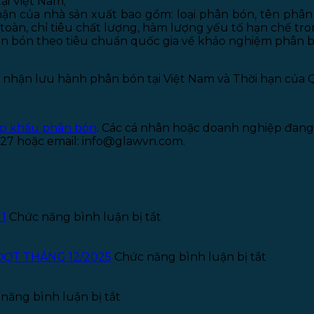
i Việt Nam;
ận của nhà sản xuất bao gồm: loại phân bón, tên phâ
 toàn, chỉ tiêu chất lượng, hàm lượng yếu tố hạn chế 
n bón theo tiêu chuẩn quốc gia về khảo nghiệm phân b
 nhận lưu hành phân bón tại Việt Nam và Thời hạn của 
ập khẩu phân bón
. Các cá nhân hoặc doanh nghiệp đan
.727 hoặc email: info@glawvn.com.
ở
 1
Chức năng bình luận bị tắt
Thông
báo
tuyển
ở
ĐỢT THÁNG 12/2025
Chức năng bình luận bị tắt
dụng
THÔNG
Kế
BÁO
ở
toán
TUYỂN
năng bình luận bị tắt
Thông
–
THỰC