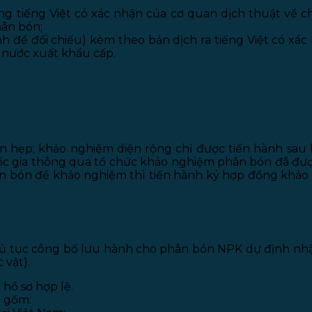
g tiếng Việt có xác nhận của cơ quan dịch thuật về c
hân bón;
h để đối chiếu) kèm theo bản dịch ra tiếng Việt có xá
o nước xuất khẩu cấp.
n hẹp; khảo nghiệm diện rộng chỉ được tiến hành sau
ốc gia thông qua tổ chức khảo nghiệm phân bón đã đư
ân bón để khảo nghiệm thì tiến hành ký hợp đồng khả
hủ tục công bố lưu hành cho phân bón NPK dự định nhậ
 vật).
 hồ sơ hợp lệ.
m gồm: