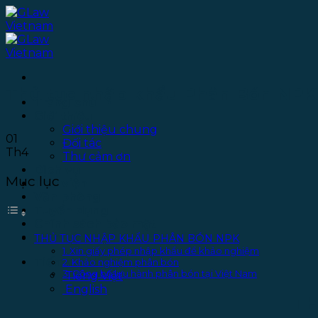
Bỏ
qua
nội
dung
Thủ tục nhập khẩu Phân Bón NPK
Trang chủ
Giới thiệu
Giới thiệu chung
01
Đối tác
Th4
Thư cảm ơn
Dịch vụ
Mục lục
Thư viện
Văn phòng
Tuyển dụng
Chính sách bảo mật
Liên hệ
THỦ TỤC NHẬP KHẨU PHÂN BÓN NPK
1. Xin giấy phép nhập khẩu để khảo nghiệm
Tiếng Việt
2. Khảo nghiệm phân bón
3. Công bố lưu hành phân bón tại Việt Nam
Tiếng Việt
English
TH