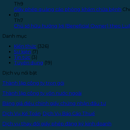
Th9
Giấy phép quảng cáo phòng khám chữa bệnh
Chứ
01
Th7
Chủ sở hữu hưởng lợi (Beneficial Owner) theo L
Danh mục
Kiến thức
(326)
Sự kiện
(7)
Tin tức
(3)
Tuyển dụng
(19)
Dịch vụ nổi bật
Thành lập công ty trọn gói
Thành lập công ty vốn nước ngoài
Bảng giá điều chỉnh giấy chứng nhận đầu tư
Dịch Vụ Kế Toán
,
Dịch Vụ Báo Cáo Thuế
Dịch vụ thay đổi giấy phép đăng ký kinh doanh