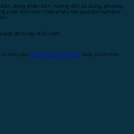
n bón, dạng phân bón, hướng dẫn sử dụng, phương
trong phân bón kèm theo phiếu kết quả thử nghiệm;
ón;
Quyết định này là 05 năm.
g có nhu cầu
nhập khẩu phân bón
hoặc muốn tìm