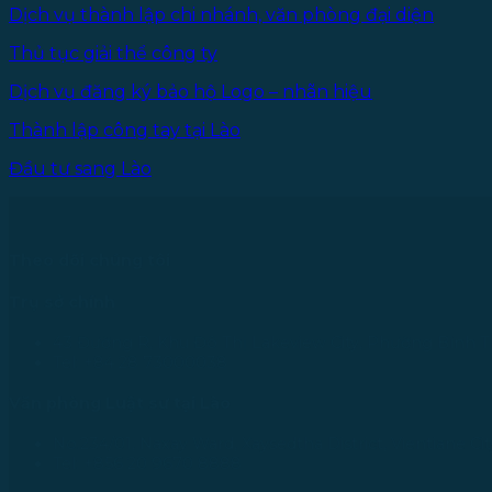
Dịch vụ thành lập chi nhánh, văn phòng đại diện
Thủ tục giải thể công ty
Dịch vụ đăng ký bảo hộ Logo – nhãn hiệu
Thành lập công tay tại Lào
Đầu tư sang Lào
Theo dõi chúng tôi
Trụ sở chính
43 Đường R, Khu Đô Thị Lakeview City, Phường Bình T
Tel: +84 28 73000038
Văn phòng Luật sư tại Lào
No.234/01, Naxay Ward, Xaysedtha District, Vientiane Cit
Tel: +856 20 9670 8888