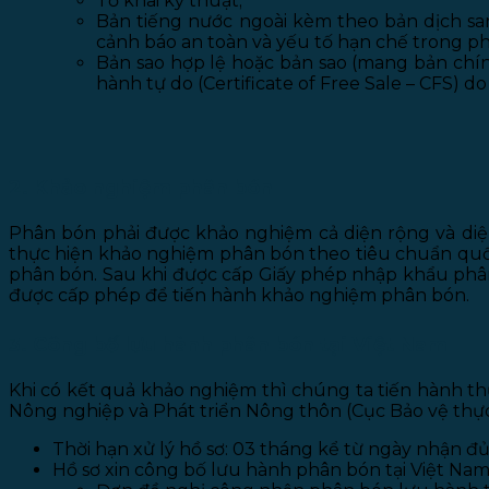
Tờ khai kỹ thuật;
Bản tiếng nước ngoài kèm theo bản dịch san
cảnh báo an toàn và yếu tố hạn chế trong p
Bản sao hợp lệ hoặc bản sao (mang bản chín
hành tự do (Certificate of Free Sale – CFS) d
2. Khảo nghiệm phân bón
Phân bón phải được khảo nghiệm cả diện rộng và diệ
thực hiện khảo nghiệm phân bón theo tiêu chuẩn qu
phân bón. Sau khi được cấp Giấy phép nhập khẩu ph
được cấp phép để tiến hành khảo nghiệm phân bón.
3. Công bố lưu hành phân bón tại Việt Nam
Khi có kết quả khảo nghiệm thì chúng ta tiến hành t
Nông nghiệp và Phát triển Nông thôn (Cục Bảo vệ thực
Thời hạn xử lý hồ sơ: 03 tháng kể từ ngày nhận đủ
Hồ sơ xin công bố lưu hành phân bón tại Việt Na