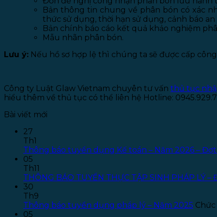
Đơn đề nghị công nhận phân bón lưu hành tạ
Bản thông tin chung về phân bón có xác nh
thức sử dụng, thời hạn sử dụng, cảnh báo an
Bản chính báo cáo kết quả khảo nghiệm phâ
Mẫu nhãn phân bón.
Lưu ý:
Nếu hồ sơ hợp lệ thì chúng ta sẽ được cấp công
Công ty Luật Glaw Vietnam chuyên tư vấn
thủ tục nh
hiểu thêm về thủ tục có thể liên hệ Hotline: 0945.929
Bài viết mới
27
Th1
Thông báo tuyển dụng Kế toán – Năm 2026 – Đợt
05
Th11
THÔNG BÁO TUYỂN THỰC TẬP SINH PHÁP LÝ – 
30
Th9
Thông báo tuyển dụng pháp lý – Năm 2025
Chức 
05