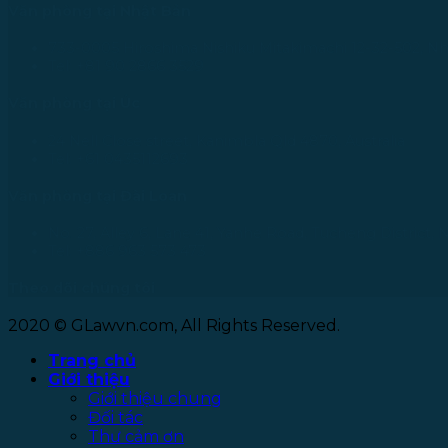
Văn phòng tại Nhật Bản
733-0005 Hiroshima Nishiku Mitakimachi 12-32-502, N
Tel: +81 90 2866 3529
Văn phòng tại Úc
24 Nell Close street, Kanimbla Qld 4870, Australia
Tel: +61 0435112693
Văn phòng tại Đài Loan
No. 27, Alley 6, Lane 41, Yanhe Road, Tucheng District, 
Tel: +886 963 573 473
Theo dõi chúng tôi
2020 © GLawvn.com, All Rights Reserved.
Trang chủ
Giới thiệu
Giới thiệu chung
Đối tác
Thư cảm ơn