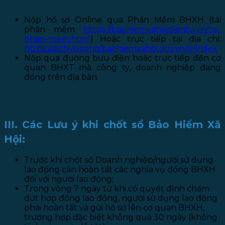
3. Nạp hồ sơ:
Nộp hồ sơ Online qua Phần Mềm BHXH (tải
phần mềm
https://baohiemxahoidientu.vn/tai-
phan-mem.html
) Hoặc trực tiếp tại địa chỉ:
https://dichvucong.baohiemxahoi.gov.vn/#/index
Nộp qua đường bưu điện hoặc trực tiếp đến cơ
quan BHXT mà công ty, doanh nghiệp đang
đóng trên địa bàn.
III. Các Lưu ý khi chốt sổ Bảo Hiểm Xã
Hội:
Trước khi chốt sổ Doanh nghiệp/người sử dụng
lao động cần hoàn tất các nghĩa vụ đóng BHXH
đối với người lao động;
Trong vòng 7 ngày từ khi có quyết định chấm
dứt hợp đồng lao động, người sử dụng lao động
phải hoàn tất và gửi hồ sơ lên cơ quan BHXH,
trường hợp đặc biệt không quá 30 ngày (không