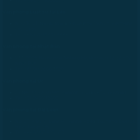
Tel: +84 28 73000038
Văn phòng Luật sư tại Lào
No.234/01, Naxay Ward, Xaysedtha District, Vientiane
City, Laos
Tel: +856 20 9670 8888
Văn phòng tại Nhật Bản
733-0005 Hiroshima Nishiku Mitakimachi 12-32-502,
Nhật Bản
Tel: +81 90 2866 3529
Văn phòng tại Úc
24 Nell Close street, Kanimbla Qld 4870, Australia
Tel: +61 0435112693
Văn phòng tại Đài Loan
No. 27, Alley 6, Lane 41, Yanhe Road, Tucheng District,
New Taipei City
Tel: +886 963 573 473