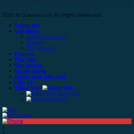
Theo dõi chúng tôi
2020 © GLawvn.com, All Rights Reserved.
Trang chủ
Giới thiệu
Giới thiệu chung
Đối tác
Thư cảm ơn
Dịch vụ
Thư viện
Văn phòng
Tuyển dụng
Chính sách bảo mật
Liên hệ
Tiếng Việt
Tiếng Việt
English
x
x