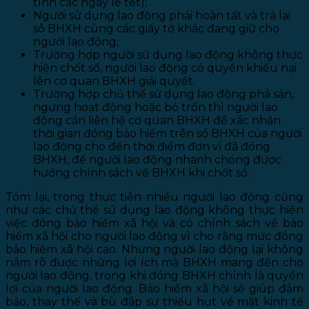
tính các ngày lễ tết);
Người sử dụng lao động phải hoàn tất và trả lại
sô BHXH cùng các giấy tờ khác đang giữ cho
người lao động;
Trường hợp người sử dụng lao động không thực
hiện chốt sổ, người lao động có quyền khiếu nại
lên cơ quan BHXH giải quyết.
Trường hợp chủ thể sử dụng lao động phá sản,
ngưng hoạt động hoặc bỏ trốn thì người lao
động cần liên hệ cơ quan BHXH để xác nhận
thời gian đóng bảo hiểm trên sổ BHXH của người
lao động cho đến thời điểm đơn vị đã đóng
BHXH, để người lao động nhanh chóng được
hưởng chính sách về BHXH khi chốt sổ.
Tóm lại, trong thực tiễn nhiều người lao động cũng
như các chủ thể sử dụng lao động không thực hiện
việc đóng bảo hiểm xã hội và có chính sách về bảo
hiểm xã hội cho người lao động vì cho rằng mức đóng
bảo hiểm xã hội cao. Nhưng người lao động lại không
nắm rõ được những lợi ích mà BHXH mang đến cho
người lao động, trong khi đóng BHXH chính là quyền
lợi của người lao động. Bảo hiểm xã hội sẽ giúp đảm
bảo, thay thế và bù đắp sự thiếu hụt về mặt kinh tế