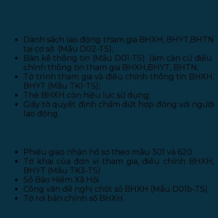
1. Chủ thể sử dụng lao động cần lập hồ sơ báo
giảm lao động ngay gồm:
Danh sách lao động tham gia BHXH, BHYT,BHTN
tại cơ sở (Mẫu D02-TS);
Bản kê thông tin (Mẫu D01-TS) làm căn cứ điều
chỉnh thông tin tham gia BHXH,BHYT, BHTN;
Tờ trình tham gia và điều chỉnh thông tin BHXH,
BHYT (Mẫu TK1-TS);
Thẻ BHXH còn hiệu lực sử dụng;
Giấy tờ quyết định chấm dứt hợp đồng với người
lao động.
2. Hồ sơ chốt sổ:
Phiếu giao nhận hồ sơ theo mẫu 301 và 620
Tờ khai của đơn vị tham gia, điều chỉnh BHXH,
BHYT (Mẫu TK3-TS)
Sổ Bảo Hiểm Xã Hội
Công văn đề nghị chốt sổ BHXH (Mẫu D01b-TS)
Tờ rơi bản chính sổ BHXH