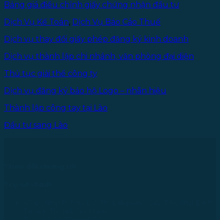
Bảng giá điều chỉnh giấy chứng nhận đầu tư
Dịch Vụ Kế Toán
,
Dịch Vụ Báo Cáo Thuế
Dịch vụ thay đổi giấy phép đăng ký kinh doanh
Dịch vụ thành lập chi nhánh, văn phòng đại diện
Thủ tục giải thể công ty
Dịch vụ đăng ký bảo hộ Logo – nhãn hiệu
Thành lập công tay tại Lào
Đầu tư sang Lào
Theo dõi chúng tôi
Trụ sở chính
43 Đường R, Khu Đô Thị Lakeview City, Phường Bình
Trưng, TP. Hồ Chí Minh