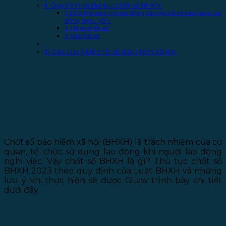
II. Quy trình và thủ tục chốt sổ BHXH:
1. Chủ thể sử dụng lao động cần lập hồ sơ báo giảm lao
động ngay gồm:
2. Hồ sơ chốt sổ:
3. Nạp hồ sơ:
III. Các Lưu ý khi chốt sổ Bảo Hiểm Xã Hội:
Thủ tục chốt sổ Bảo Hiểm Xã Hội
2023-2024 đơn giản, chính xác
nhất
Chốt sổ bảo hiểm xã hội (BHXH) là trách nhiệm của cơ
quan, tổ chức sử dụng lao động khi người lao động
nghỉ việc. Vậy chốt sổ BHXH là gì? Thủ tục chốt sổ
BHXH 2023 theo quy định của Luật BHXH và những
lưu ý khi thực hiện sẽ được GLaw trình bày chi tiết
dưới đây.