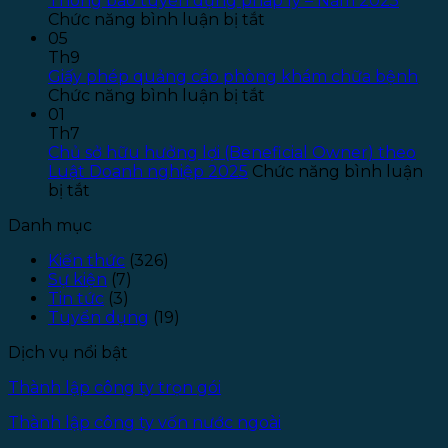
Thông báo tuyển dụng pháp lý – Năm 2025
ở
Năm
T
Chức năng bình luận bị tắt
Thông
2026
T
05
báo
–
S
Th9
tuyển
Đợt
P
Giấy phép quảng cáo phòng khám chữa bệnh
dụng
ở
1
L
Chức năng bình luận bị tắt
pháp
Giấy
–
01
lý
phép
Đ
Th7
–
quảng
T
Chủ sở hữu hưởng lợi (Beneficial Owner) theo
Năm
cáo
1
Luật Doanh nghiệp 2025
Chức năng bình luận
ở
2025
phòng
bị tắt
Chủ
khám
Danh mục
sở
chữa
hữu
bệnh
Kiến thức
(326)
hưởng
Sự kiện
(7)
lợi
Tin tức
(3)
(Beneficial
Tuyển dụng
(19)
Owner)
theo
Dịch vụ nổi bật
Luật
Doanh
Thành lập công ty trọn gói
nghiệp
2025
Thành lập công ty vốn nước ngoài