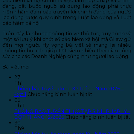
bảo hiểm xã hội chính là việc làm hợp pháp và chính
đáng, bắt buộc người sử dụng lao động phải thực
hiện nhằm đàm bảo quyền lợi chính đáng của người
lao động được quy định trong Luật lao động và Luật
bảo hiểm xã hội.
Trên đây là những thông tin về thủ tục, quy trình và
một số lưu ý khi chốt sổ bảo hiểm xã hội mà GLaw gửi
đến mọi người. Hy vọng bài viết sẽ mang lại nhiều
thông tin bổ ích, giúp tiết kiệm nhiều thời gian công
sức cho các Doanh Nghiệp cũng như người lao động.
Bài viết mới
27
Th1
Thông báo tuyển dụng Kế toán – Năm 2026 –
ở
Đợt 1
Chức năng bình luận bị tắt
Thông
05
báo
Th11
tuyển
THÔNG BÁO TUYỂN THỰC TẬP SINH PHÁP LÝ –
dụng
ở
ĐỢT THÁNG 12/2025
Chức năng bình luận bị tắt
Kế
T
30
toán
B
Th9
–
T