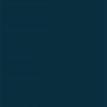
Văn phòng Luật sư tại Lào
No.234/01, Naxay Ward, Xaysedtha District, Vientiane
City, Laos
Tel: +856 20 9670 8888
Văn phòng tại Nhật Bản
733-0005 Hiroshima Nishiku Mitakimachi 12-32-502,
Nhật Bản
Tel: +81 90 2866 3529
Văn phòng tại Úc
24 Nell Close street, Kanimbla Qld 4870, Australia
Tel: +61 0435112693
Văn phòng tại Đài Loan
No. 27, Alley 6, Lane 41, Yanhe Road, Tucheng District,
New Taipei City
Tel: +886 963 573 473
Theo dõi chúng tôi