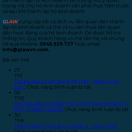
để thành lập hộ kinh doanh và những lưu ý quan
trọng mà chủ hộ kinh doanh cần phải thực hiện trước
và sau khi thành lập hộ kinh doanh.
G
LAW
cung cấp tất cả dịch vụ liên quan đến thành
lập hộ kinh doanh cá thể và tư vấn thuế liên quan
đến hoạt động của hộ kinh doanh. Để được hỗ trợ
thông tin, Quý khách hàng có thể liên hệ với chúng
tôi qua Hotline:
0945.929.727
hoặc email:
info@glawvn.com.
Bài viết mới
27
Th1
Thông báo tuyển dụng Kế toán – Năm 2026 –
ở
Đợt 1
Chức năng bình luận bị tắt
Thông
05
báo
Th11
tuyển
THÔNG BÁO TUYỂN THỰC TẬP SINH PHÁP LÝ –
dụng
ở
ĐỢT THÁNG 12/2025
Chức năng bình luận bị tắt
Kế
T
30
toán
B
Th9
–
T
Thông báo tuyển dụng pháp lý – Năm 2025
ở
Năm
T
Chức năng bình luận bị tắt