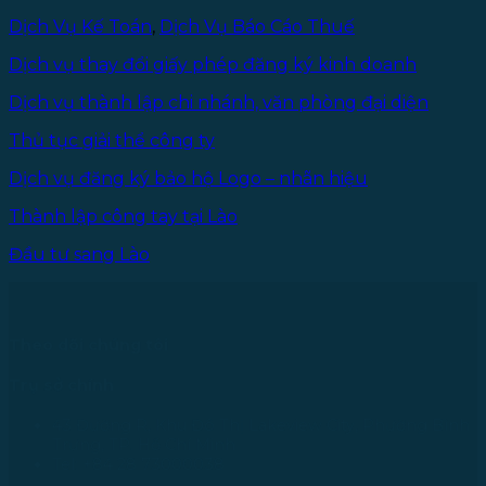
Dịch Vụ Kế Toán
,
Dịch Vụ Báo Cáo Thuế
Dịch vụ thay đổi giấy phép đăng ký kinh doanh
Dịch vụ thành lập chi nhánh, văn phòng đại diện
Thủ tục giải thể công ty
Dịch vụ đăng ký bảo hộ Logo – nhãn hiệu
Thành lập công tay tại Lào
Đầu tư sang Lào
Theo dõi chúng tôi
Trụ sở chính
43 Đường R, Khu Đô Thị Lakeview City, Phường Bình
Trưng, TP. Hồ Chí Minh
Tel: +84 28 73000038