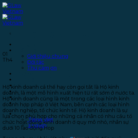
Bỏ
qua
nội
dung
Thành lập hộ kinh doanh
Trang chủ
Giới thiệu
01
Giới thiệu chung
Th4
Đối tác
Thư cảm ơn
THÀNH LẬP HỘ KINH DOANH
Dịch vụ
Thư viện
Văn phòng
Hộ kinh doanh cá thể hay còn gọi tắt là Hộ kinh
Tuyển dụng
doanh, là một mô hình xuất hiện từ rất sớm ở nước ta.
Chính sách bảo mật
Hộ kinh doanh cũng là một trong các loại hình kinh
Liên hệ
doanh hợp pháp ở Việt Nam, bên cạnh các loại hình
doanh nghiệp, tổ chức kinh tế. Hộ kinh doanh là sự
Tiếng Việt
lựa chọn phù hợp cho những cá nhân có nhu cầu tổ
Tiếng Việt
chức hoạt động kinh doanh ở quy mô nhỏ, nhân sự
English
dưới 10 lao động.Hop