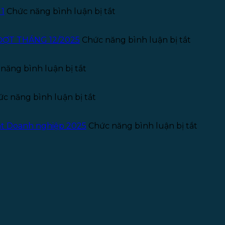
ở
 1
Chức năng bình luận bị tắt
Thông
báo
tuyển
ở
ĐỢT THÁNG 12/2025
Chức năng bình luận bị tắt
dụng
THÔNG
Kế
BÁO
ở
toán
TUYỂN
năng bình luận bị tắt
Thông
–
THỰC
báo
Năm
TẬP
tuyển
ở
2026
SINH
c năng bình luận bị tắt
dụng
Giấy
–
PHÁP
pháp
phép
Đợt
LÝ
lý
quảng
1
–
ở
uật Doanh nghiệp 2025
Chức năng bình luận bị tắt
–
cáo
ĐỢT
Chủ
Năm
phòng
THÁNG
sở
2025
khám
12/2025
hữu
chữa
hưởng
bệnh
lợi
(Benefi
Owner
theo
Luật
Doanh