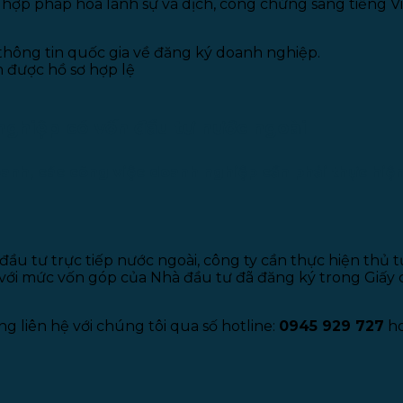
c hợp pháp hóa lãnh sự và dịch, công chứng sang tiếng Vi
hông tin quốc gia về đăng ký doanh nghiệp.
 được hồ sơ hợp lệ
 nghiệp có vốn đầu tư nước ngoài
anh, các công việc doanh nghiệp cần phải thực hiện
 đầu tư trực tiếp nước ngoài, công ty cần thực hiện thủ 
 với mức vốn góp của Nhà đầu tư đã đăng ký trong Giấy
g liên hệ với chúng tôi qua số hotline:
0945 929 727
ho