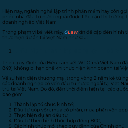
Hiện nay, ngành nghề lập trình phần mềm hay còn gọi
phép nhà đầu tư nước ngoài được tiếp cận thị trường 
doanh nghiệp Việt Nam.
Trong phạm vi bài viết này,
G
Law
xin đề cập đến hình t
thực hiện dự án tại Việt Nam như sau:
Điều kiện thành lập công ty IT có vốn
Theo quy định của Biểu cam kết WTO mà Việt Nam đã ký 
849) không bị hạn chế khi thực hiện kinh doanh tại Vi
Về sự hiện diện thương mại, trong vòng 2 năm kể từ 
các doanh nghiệp có vốn đầu tư nước ngoài tại Việt Na
trú tại Việt Nam. Do đó, đến thời điểm hiện tại, các q
bao gồm:
Thành lập tổ chức kinh tế;
Đầu tư góp vốn, mua cổ phần, mua phần vốn góp
Thực hiện dự án đầu tư;
Đầu tư theo hình thức hợp đồng BCC;
Các hình thức mới theo quy định của Chính phủ.