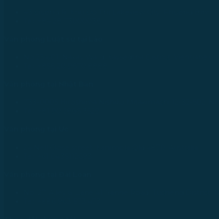
43 Đường R, Khu Đô Thị Lakeview City, Phường Bình T
Tel: +84 28 73000038
Văn phòng Luật sư tại Lào
No.234/01, Naxay Ward, Xaysedtha District, Vientiane Cit
Tel: +856 20 9670 8888
Văn phòng tại Nhật Bản
733-0005 Hiroshima Nishiku Mitakimachi 12-32-502, N
Tel: +81 90 2866 3529
Văn phòng tại Úc
24 Nell Close street, Kanimbla Qld 4870, Australia
Tel: +61 0435112693
Văn phòng tại Đài Loan
No. 27, Alley 6, Lane 41, Yanhe Road, Tucheng District, 
Tel: +886 963 573 473