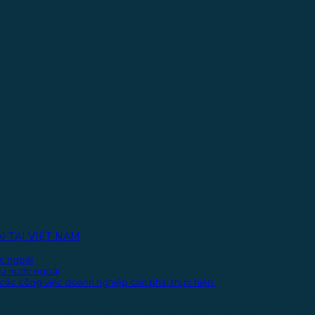
ư nước ngoài tại Việt Nam
 TẠI VIỆT NAM
ớc ngoài
tư nước ngoài
các công việc doanh nghiệp cần phải thực hiện:
TY IT CÓ VỐN ĐẦU TƯ NƯỚC NGOÀ