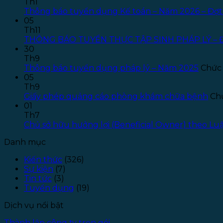
Th1
Thông báo tuyển dụng Kế toán – Năm 2026 – Đợt
05
Th11
THÔNG BÁO TUYỂN THỰC TẬP SINH PHÁP LÝ – 
30
Th9
Thông báo tuyển dụng pháp lý – Năm 2025
Chức 
05
Th9
Giấy phép quảng cáo phòng khám chữa bệnh
Chứ
01
Th7
Chủ sở hữu hưởng lợi (Beneficial Owner) theo L
Danh mục
Kiến thức
(326)
Sự kiện
(7)
Tin tức
(3)
Tuyển dụng
(19)
Dịch vụ nổi bật
Thành lập công ty trọn gói