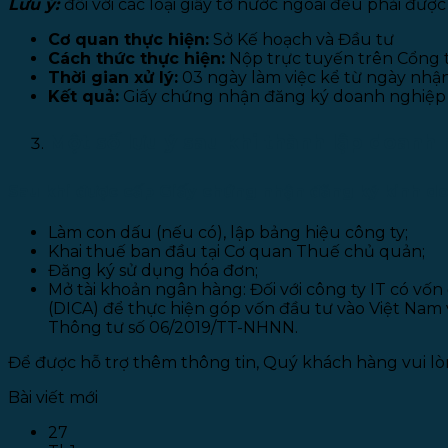
Lưu ý:
đối với các loại giấy tờ nước ngoài đều phải đượ
Cơ quan thực hiện:
Sở Kế hoạch và Đầu tư
Cách thức thực hiện:
Nộp trực tuyến trên Cổng t
Thời gian xử lý:
03 ngày làm việc kể từ ngày nhận
Kết quả:
Giấy chứng nhận đăng ký doanh nghiệp
Một số lưu ý sau khi thành lập doanh
Sau khi được cấp Giấy chứng nhận đăng ký kinh do
Làm con dấu (nếu có), lập bảng hiệu công ty;
Khai thuế ban đầu tại Cơ quan Thuế chủ quản;
Đăng ký sử dụng hóa đơn;
Mở tài khoản ngân hàng: Đối với công ty IT có vốn
(DICA) để thực hiện góp vốn đầu tư vào Việt Nam
Thông tư số 06/2019/TT-NHNN.
Để được hỗ trợ thêm thông tin, Quý khách hàng vui lòn
Bài viết mới
27