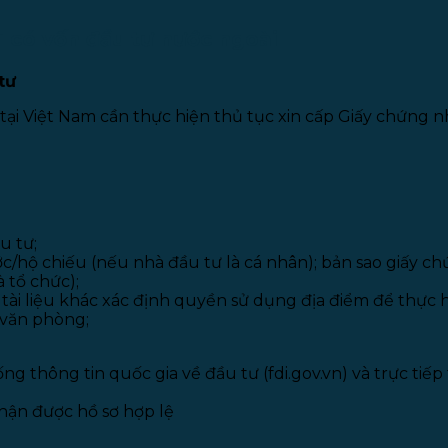
IT có vốn đầu tư nước ngoài
tư
i Việt Nam cần thực hiện thủ tục xin cấp Giấy chứng n
u tư;
/hộ chiếu (nếu nhà đầu tư là cá nhân); bản sao giấy ch
 tổ chức);
 tài liệu khác xác định quyền sử dụng địa điểm để thực 
/văn phòng;
g thông tin quốc gia về đầu tư (fdi.gov.vn) và trực tiếp
hận được hồ sơ hợp lệ