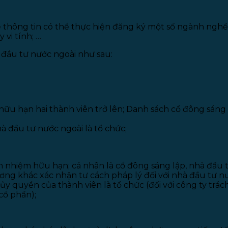
hông tin có thể thực hiện đăng ký một số ngành nghề n
vi tính; …
 đầu tư nước ngoài như sau:
hữu hạn hai thành viên trở lên; Danh sách cổ đông sáng 
à đầu tư nước ngoài là tổ chức;
ách nhiệm hữu hạn; cá nhân là cổ đông sáng lập, nhà đầu 
ơng khác xác nhận tư cách pháp lý đối với nhà đầu tư nư
o ủy quyền của thành viên là tổ chức (đối với công ty tr
cổ phần);