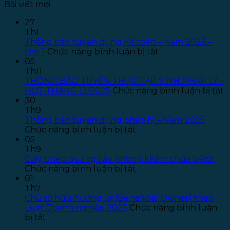
Bài viết mới
27
Th1
Thông báo tuyển dụng Kế toán – Năm 2026 –
ở
Đợt 1
Chức năng bình luận bị tắt
Thông
05
báo
Th11
tuyển
THÔNG BÁO TUYỂN THỰC TẬP SINH PHÁP LÝ –
dụng
ở
ĐỢT THÁNG 12/2025
Chức năng bình luận bị tắt
Kế
T
30
toán
B
Th9
–
T
Thông báo tuyển dụng pháp lý – Năm 2025
ở
Năm
T
Chức năng bình luận bị tắt
Thông
2026
T
05
báo
–
S
Th9
tuyển
Đợt
P
Giấy phép quảng cáo phòng khám chữa bệnh
dụng
ở
1
L
Chức năng bình luận bị tắt
pháp
Giấy
–
01
lý
phép
Đ
Th7
–
quảng
T
Chủ sở hữu hưởng lợi (Beneficial Owner) theo
Năm
cáo
1
Luật Doanh nghiệp 2025
Chức năng bình luận
ở
2025
phòng
bị tắt
Chủ
khám