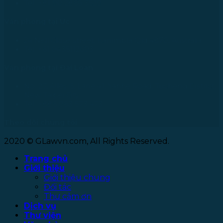
Tel: +81 90 2866 3529
Văn phòng tại Úc
24 Nell Close street, Kanimbla Qld 4870, Australia
Tel: +61 0435112693
Văn phòng tại Đài Loan
No. 27, Alley 6, Lane 41, Yanhe Road, Tucheng District,
New Taipei City
Tel: +886 963 573 473
Theo dõi chúng tôi
2020 © GLawvn.com, All Rights Reserved.
Trang chủ
Giới thiệu
Giới thiệu chung
Đối tác
Thư cảm ơn
Dịch vụ
Thư viện