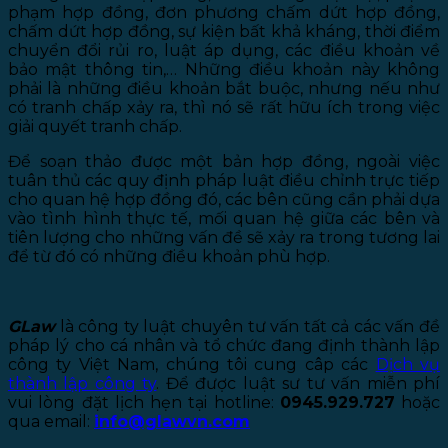
phạm hợp đồng, đơn phương chấm dứt hợp đồng,
chấm dứt hợp đồng, sự kiện bất khả kháng, thời điểm
chuyển đổi rủi ro, luật áp dụng, các điều khoản về
bảo mật thông tin,… Những điều khoản này không
phải là những điều khoản bắt buộc, nhưng nếu như
có tranh chấp xảy ra, thì nó sẽ rất hữu ích trong việc
giải quyết tranh chấp.
Để soạn thảo được một bản hợp đồng, ngoài việc
tuân thủ các quy định pháp luật điều chỉnh trực tiếp
cho quan hệ hợp đồng đó, các bên cũng cần phải dựa
vào tình hình thực tế, mối quan hệ giữa các bên và
tiên lượng cho những vấn đề sẽ xảy ra trong tương lai
để từ đó có những điều khoản phù hợp.
GLaw
là công ty luật chuyên tư vấn tất cả các vấn đề
pháp lý cho cá nhân và tổ chức đang định thành lập
công ty Việt Nam, chúng tôi cung câp các
Dịch vụ
thành lập công ty
. Để được luật sư tư vấn miễn phí
vui lòng đặt lịch hẹn tại hotline:
0945.929.727
hoặc
qua email:
info@glawvn.com