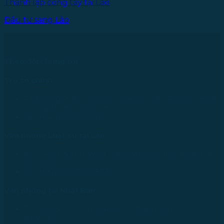
Thành lập công tay tại Lào
Đầu tư sang Lào
Theo dõi chúng tôi
Trụ sở chính
43 Đường R, Khu Đô Thị Lakeview City, Phường Bình
Trưng, TP. Hồ Chí Minh
Tel: +84 28 73000038
Văn phòng Luật sư tại Lào
No.234/01, Naxay Ward, Xaysedtha District, Vientiane
City, Laos
Tel: +856 20 9670 8888
Văn phòng tại Nhật Bản
733-0005 Hiroshima Nishiku Mitakimachi 12-32-502,
Nhật Bản