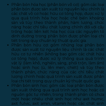
Phân bón hóa học (phân bón vô cơ): gồm các loại
phân bón được sản xuất từ nguyên liệu chính là
các chất vô cơ hoặc hữu cơ tổng hợp, được xử lý
qua quá trình hóa học hoặc chế biến khoáng
sản và tùy theo thành phần, hàm lượng, chức
năng hoặc chỉ tiêu chất lượng chính đối với cây
trồng hoặc liên kết hóa học của các nguyên tố
dinh dưỡng trong phân bón được phân loại chi
tiết trong quy chuẩn kỹ thuật quốc gia.
Phân bón hữu cơ: gồm những loại phân bón
được sản xuất từ nguyên liệu chính là các chất
hữu cơ tự nhiên (không bao gồm các chất hữu
cơ tổng hợp), được xử lý thông qua quá trình
vật lý (làm khô, nghiền, sàng, phối trộn, làm ẩm)
hoặc sinh học (ủ, lên men, chiết) và tùy theo
thành phần, chức năng của các chỉ tiêu chất
lượng chính hoặc quá trình sản xuất được phân
loại chi tiết trong quy chuẩn kỹ thuật quốc gia.
Phân bón sinh học: gồm các loại phân bón được
sản xuất thông qua quá trình sinh học hoặc có
nguồn gốc tự nhiên, trong thành phần có chứa
một hoặc nhiều chất sinh học như axit humic,
axit fulvic, axit amin, vitamin hoặc các chất sinh