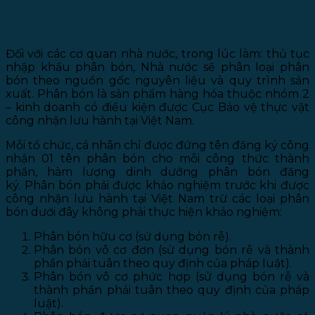
THỦ TỤC CÔNG NHẬN LƯU HÀNH
PHÂN BÓN PHẢI KHẢO NGHIỆM
Đối với các cơ quan nhà nước, trong lúc làm: thủ tục
nhập khẩu phân bón, Nhà nước sẽ phân loại phân
bón theo nguồn gốc nguyên liệu và quy trình sản
xuất. Phân bón là sản phẩm hàng hóa thuộc nhóm 2
– kinh doanh có điều kiện được Cục Bảo vệ thực vật
công nhận lưu hành tại Việt Nam.
Mỗi tổ chức, cá nhân chỉ được đứng tên đăng ký công
nhận 01 tên phân bón cho mỗi công thức thành
phần, hàm lượng dinh dưỡng phân bón đăng
ký. Phân bón phải được khảo nghiệm trước khi được
công nhận lưu hành tại Việt Nam trừ các loại phân
bón dưới đây không phải thực hiện khảo nghiệm:
Phân bón hữu cơ (sử dụng bón rễ).
Phân bón vô cơ đơn (sử dụng bón rễ và thành
phần phải tuân theo quy định của pháp luật).
Phân bón vô cơ phức hợp (sử dụng bón rễ và
thành phần phải tuân theo quy định của pháp
luật).