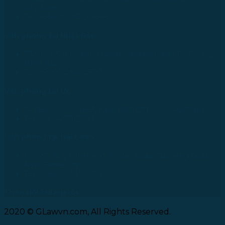
City, Laos
Tel: +856 20 9670 8888
Văn phòng tại Nhật Bản
733-0005 Hiroshima Nishiku Mitakimachi 12-32-502,
Nhật Bản
Tel: +81 90 2866 3529
Văn phòng tại Úc
24 Nell Close street, Kanimbla Qld 4870, Australia
Tel: +61 0435112693
Văn phòng tại Đài Loan
No. 27, Alley 6, Lane 41, Yanhe Road, Tucheng District,
New Taipei City
Tel: +886 963 573 473
Theo dõi chúng tôi
2020 © GLawvn.com, All Rights Reserved.