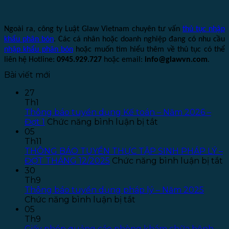
Ngoài ra, công ty Luật Glaw Vietnam chuyên tư vấn
thủ tục nhập
khẩu phân bón
. Các cá nhân hoặc doanh nghiệp đang có nhu cầu
nhập khẩu phân bón
hoặc muốn tìm hiểu thêm về thủ tục có thể
liên hệ Hotline:
0945.929.727
hoặc email:
info@glawvn.com
.
Bài viết mới
27
Th1
Thông báo tuyển dụng Kế toán – Năm 2026 –
ở
Đợt 1
Chức năng bình luận bị tắt
Thông
05
báo
Th11
tuyển
THÔNG BÁO TUYỂN THỰC TẬP SINH PHÁP LÝ –
dụng
ở
ĐỢT THÁNG 12/2025
Chức năng bình luận bị tắt
Kế
T
30
toán
B
Th9
–
T
Thông báo tuyển dụng pháp lý – Năm 2025
ở
Năm
T
Chức năng bình luận bị tắt
Thông
2026
T
05
báo
–
S
Th9
tuyển
Đợt
P
Giấy phép quảng cáo phòng khám chữa bệnh