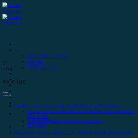
Bỏ
qua
nội
dung
Phân loại Phân Bón và Thủ tục
nhập khẩu Phân Bón
Trang chủ
Giới thiệu
Giới thiệu chung
Đối tác
01
Thư cảm ơn
Th4
Dịch vụ
Thư viện
Mục lục
Văn phòng
Tuyển dụng
Chính sách bảo mật
Liên hệ
PHÂN LOẠI CÁC LOẠI PHÂN BÓN HIỆN HÀNH
I. DỰA VÀO NGUỒN GỐC NGUYÊN LIỆU VÀ QUY TRÌNH
Tiếng Việt
SẢN XUẤT
Tiếng Việt
II. DỰA VÀO PHƯƠNG THỨC SỬ DỤNG
English
THỦ TỤC CÔNG NHẬN LƯU HÀNH PHÂN BÓN PHẢI