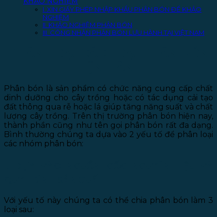
KHẢO NGHIỆM
I. XIN GIẤY PHÉP NHẬP KHẨU PHÂN BÓN ĐỂ KHẢO
NGHIỆM
II. KHẢO NGHIỆM PHÂN BÓN
III. CÔNG NHẬN PHÂN BÓN LƯU HÀNH TẠI VIỆT NAM
PHÂN LOẠI CÁC LOẠI PHÂN BÓN
HIỆN HÀNH
Phân bón là sản phẩm có chức năng cung cấp chất
dinh dưỡng cho cây trồng hoặc có tác dụng cải tạo
đất thông qua rễ hoặc lá giúp tăng năng suất và chất
lượng cây trồng. Trên thị trường phân bón hiện nay,
thành phần cũng như tên gọi phân bón rất đa dạng.
Bình thường chúng ta dựa vào 2 yếu tố để phân loại
các nhóm phân bón:
I. DỰA VÀO NGUỒN GỐC NGUYÊN LIỆU VÀ
QUY TRÌNH SẢN XUẤT
Với yếu tố này chúng ta có thể chia phân bón làm 3
loại sau: