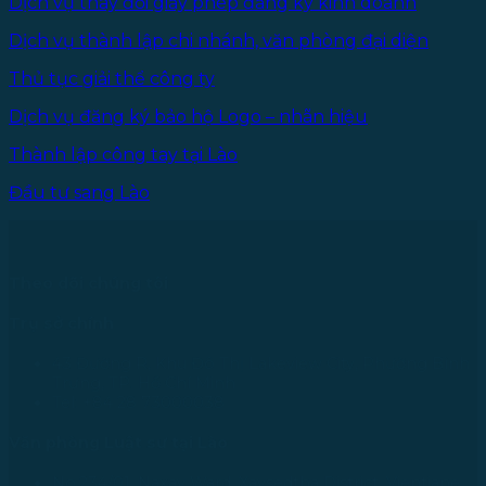
Dịch vụ thay đổi giấy phép đăng ký kinh doanh
Dịch vụ thành lập chi nhánh, văn phòng đại diện
Thủ tục giải thể công ty
Dịch vụ đăng ký bảo hộ Logo – nhãn hiệu
Thành lập công tay tại Lào
Đầu tư sang Lào
Theo dõi chúng tôi
Trụ sở chính
43 Đường R, Khu Đô Thị Lakeview City, Phường Bình
Trưng, TP. Hồ Chí Minh
Tel: +84 28 73000038
Văn phòng Luật sư tại Lào
No.234/01, Naxay Ward, Xaysedtha District, Vientiane