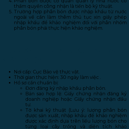
Phân bón được cơ quan quản lý nhà nước có
thẩm quyền công nhận là tiến bộ kỹ thuật.
Trường hợp phân bón được nhập khẩu từ nước
ngoài về cần làm thêm thủ tục xin giấy phép
nhập khẩu để khảo nghiệm đối với phân nhóm
phân bón phải thực hiện khảo nghiệm.
I. XIN GIẤY PHÉP NHẬP KHẨU PHÂN BÓN ĐỂ
KHẢO NGHIỆM
Nơi cấp: Cục Bảo vệ thực vật.
Thời gian thực hiện: 30 ngày làm việc .
Hồ sơ cần chuẩn bị:
Đơn đăng ký nhập khẩu phân bón.
Bản sao hợp lệ: Giấy chứng nhận đăng ký
doanh nghiệp hoặc Giấy chứng nhận đầu
tư.
Tờ khai kỹ thuật (Lưu ý: lượng phân bón
được sản xuất, nhập khẩu để khảo nghiệm
được xác định dựa trên liều lượng bón cho
từng loại cây trồng và diện tích khảo