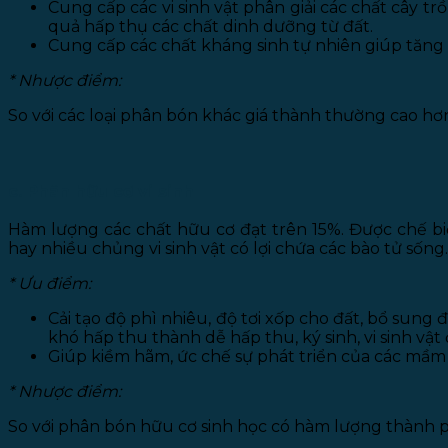
Cung cấp các vi sinh vật phân giải các chất cây tr
quả hấp thụ các chất dinh dưỡng từ đất.
Cung cấp các chất kháng sinh tự nhiên giúp tăng 
* Nhược điểm:
So với các loại phân bón khác giá thành thường cao hơ
c. Phân hữu cơ vi sinh
Hàm lượng các chất hữu cơ đạt trên 15%. Được chế b
hay nhiều chủng vi sinh vật có lợi chứa các bào tử sống.
* Ưu điểm:
Cải tạo độ phì nhiêu, độ tơi xốp cho đất, bổ sung
khó hấp thu thành dễ hấp thu, ký sinh, vi sinh vật
Giúp kiềm hãm, ức chế sự phát triển của các mầm
* Nhược điểm:
So với phân bón hữu cơ sinh học có hàm lượng thành 