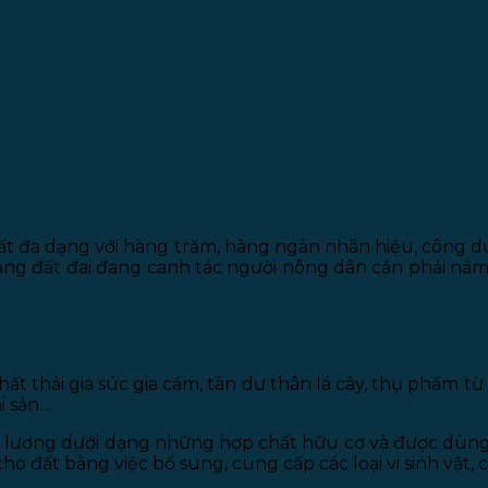
LÀ GÌ? CÁC LOẠI PHÂN BÓN HỮU C
 rất đa dạng với hàng trăm, hàng ngàn nhãn hiệu, công 
rạng đất đai đang canh tác người nông dân cần phải nắm 
t thải gia súc gia cầm, tàn dư thân lá cây, thụ phẩm t
i sản…
vi lượng dưới dạng những hợp chất hữu cơ và được dùng
cho đất bằng việc bổ sung, cung cấp các loại vi sinh vật,