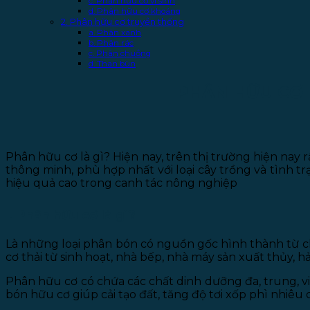
c. Phân hữu cơ vi sinh
d. Phân hữu cơ khoáng
2. Phân hữu cơ truyền thống
a. Phân xanh
b. Phân rác
c. Phân chuồng
d. Than bùn
PHÂN HỮU CƠ 
Phân hữu cơ là gì? Hiện nay, trên thị trường hiện nay
thông minh, phù hợp nhất với loại cây trồng và tình t
hiệu quả cao trong canh tác nông nghiệp
I. Phân hữu cơ là gì?
Là những loại phân bón có nguồn gốc hình thành từ chấ
cơ thải từ sinh hoạt, nhà bếp, nhà máy sản xuất thủy, hả
Phân hữu cơ có chứa các chất dinh dưỡng đa, trung, 
bón hữu cơ giúp cải tạo đất, tăng độ tơi xốp phì nhiêu 