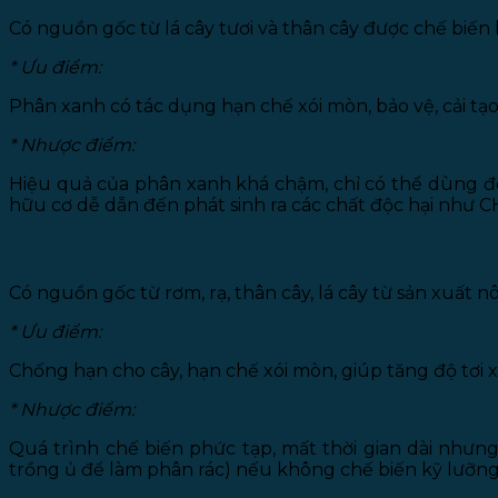
Có nguồn gốc từ lá cây tươi và thân cây được chế biến
* Ưu điểm:
Phân xanh có tác dụng hạn chế xói mòn, bảo vệ, cải tạo 
* Nhược điểm:
Hiệu quả của phân xanh khá chậm, chỉ có thể dùng để 
hữu cơ dễ dẫn đến phát sinh ra các chất độc hại như C
b. Phân rác
Có nguồn gốc từ rơm, rạ, thân cây, lá cây từ sản xuất
* Ưu điểm:
Chống hạn cho cây, hạn chế xói mòn, giúp tăng độ tơi x
* Nhược điểm:
Quá trình chế biến phức tạp, mất thời gian dài như
trồng ủ để làm phân rác) nếu không chế biến kỹ lưỡng