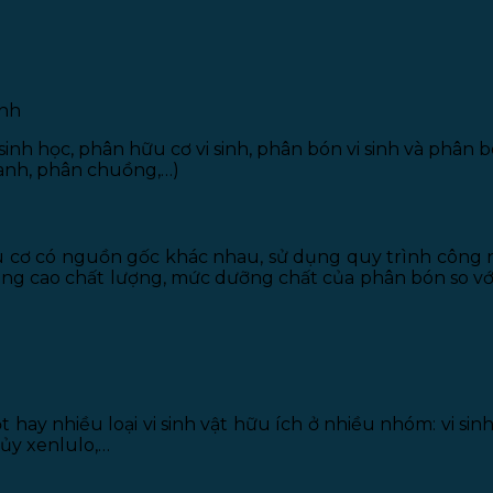
ính
nh học, phân hữu cơ vi sinh, phân bón vi sinh và phân
anh, phân chuồng,…)
u cơ có nguồn gốc khác nhau, sử dụng quy trình công n
âng cao chất lượng, mức dưỡng chất của phân bón so với
y nhiều loại vi sinh vật hữu ích ở nhiều nhóm: vi sinh vậ
 hủy xenlulo,…