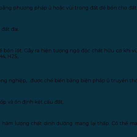
 bằng phương pháp ủ hoặc vùi trong đất để bón cho đất 
đất đai.
bón lót. Gây ra hiện tượng ngộ độc chất hữu cơ khi vù
H4, H2S,…
 nông nghiệp,…được chế biến bằng biện pháp ủ truyền th
ốp và ổn định kết cấu đất.
ng hàm lượng chất dinh dưỡng mang lại thấp. Có thể m
.