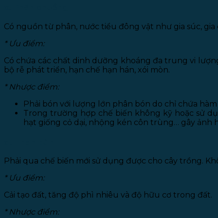
c. Phân chuồng
Có nguồn từ phân, nước tiểu đông vật như gia súc, gi
* Ưu điểm:
Có chứa các chất dinh dưỡng khoáng đa trung vi lượng,
bộ rễ phát triển, hạn chế hạn hán, xói mòn.
* Nhược điểm:
Phải bón với lượng lớn phân bón do chỉ chứa hàm
Trong trường hợp chế biến không kỹ hoặc sử dụ
hạt giống cỏ dại, nhộng kén côn trùng… gây ảnh 
d. Than bùn
Phải qua chế biến mới sử dụng được cho cây trồng. Kh
* Ưu điểm:
Cải tạo đất, tăng độ phì nhiêu và độ hữu cơ trong đất.
* Nhược điểm: