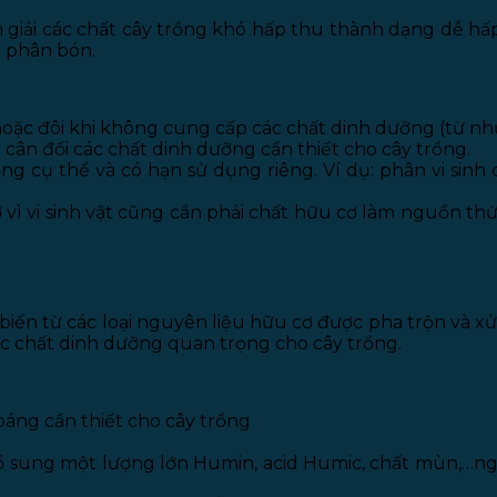
ân giải các chất cây trồng khó hấp thu thành dạng dễ h
u phân bón.
ặc đôi khi không cung cấp các chất dinh dưỡng (từ những 
cân đối các chất dinh dưỡng cần thiết cho cây trồng.
ng cụ thể và có hạn sử dụng riêng. Ví dụ: phân vi si
ì vi sinh vật cũng cần phải chất hữu cơ làm nguồn thứ
iến từ các loại nguyên liệu hữu cơ được pha trộn và xử
các chất dinh dưỡng quan trọng cho cây trồng.
oáng cần thiết cho cây trồng
, bổ sung một lượng lớn Humin, acid Humic, chất mùn,…ng