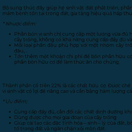
Bổ sung thúc đẩy giúp hệ sinh vật đất phát triển, ph
mầm bệnh tồn tại trong đất, gia tăng hiệu quả hấp th
* Nhược điểm:
Phân bón vi sinh chỉ cung cấp một lượng vừa đủ ho
cây trồng, không có khả năng cung cấp đầy đủ và 
Mỗi loại phân đều phù hợp với một nhóm cây trồ
đậu,…
Tốn thêm một khoản chi phí để bón phân hữu cơ v
phân bón hữu cơ để làm thức ăn cho chúng.
b. Phân hữu cơ sinh học
Thành phần có trên 22% là các chất hữu cơ. Được chế b
vi sinh vật có lợi để nâng cao và cân bằng hàm lượng 
* Ưu điểm:
Cung cấp đầy đủ, cân đối các chất dinh dưỡng kh
Dùng được cho mọi giai đoạn của cây trồng
Giúp cải tạo các đặc tính hóa – sinh – lý của đất
tố trong đất và ngăn chặn xói mòn đất.