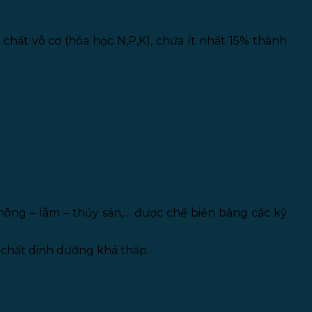
chất vô cơ (hóa học N,P,K), chứa ít nhất 15% thành
nông – lâm – thủy sản,… được chế biến bằng các kỹ
 chất dinh dưỡng khá thấp.