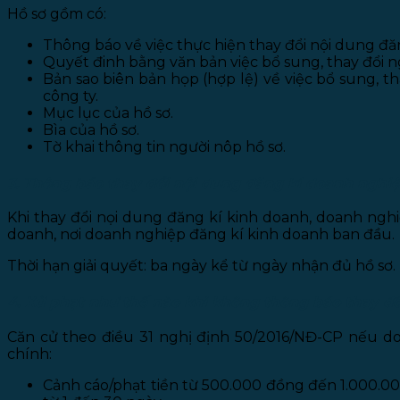
Hồ sơ gồm có:
Thông báo về việc thực hiện thay đổi nội dung đă
Quyết đinh bằng văn bản việc bổ sung, thay đổi n
Bản sao biên bản họp (hợp lệ) về việc bổ sung, 
công ty.
Mục lục của hồ sơ.
Bìa của hồ sơ.
Tờ khai thông tin người nôp hồ sơ.
3. Thông báo thay đổi nội dung đăng kí doanh nghi
Khi thay đổi nọi dung đăng kí kinh doanh, doanh ng
doanh, nơi doanh nghiệp đăng kí kinh doanh ban đầu.
Thời hạn giải quyết: ba ngày kể từ ngày nhận đủ hồ sơ.
4. Xử phạt như thế nào khi không thông báo thay đổ
Căn cử theo điều 31 nghị định 50/2016/NĐ-CP nếu do
chính:
Cảnh cáo/phạt tiền từ 500.000 đồng đến 1.000.00