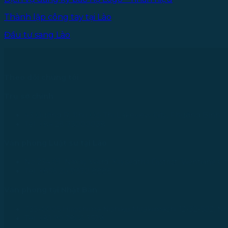
Thành lập công tay tại Lào
Đầu tư sang Lào
Theo dõi chúng tôi
Trụ sở chính
43 Đường R, Khu Đô Thị Lakeview City, Phường Bình T
Tel: +84 28 73000038
Văn phòng Luật sư tại Lào
No.234/01, Naxay Ward, Xaysedtha District, Vientiane Cit
Tel: +856 20 9670 8888
Văn phòng tại Nhật Bản
733-0005 Hiroshima Nishiku Mitakimachi 12-32-502, N
Tel: +81 90 2866 3529