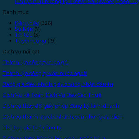
Chủ sở hữu hưởng lợi (Beneficial Owner) theo L
Danh mục
Kiến thức
(326)
Sự kiện
(7)
Tin tức
(3)
Tuyển dụng
(19)
Dịch vụ nổi bật
Thành lập công ty trọn gói
Thành lập công ty vốn nước ngoài
Bảng giá điều chỉnh giấy chứng nhận đầu tư
Dịch Vụ Kế Toán
,
Dịch Vụ Báo Cáo Thuế
Dịch vụ thay đổi giấy phép đăng ký kinh doanh
Dịch vụ thành lập chi nhánh, văn phòng đại diện
Thủ tục giải thể công ty
Dịch vụ đăng ký bảo hộ Logo – nhãn hiệu