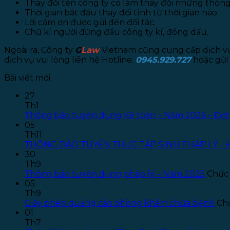
Thay đổi tên công ty có làm thay đổi những thông
Thời gian bắt đầu thay đổi tính từ thời gian nào.
Lời cảm ơn được gửi đến đối tác.
Chữ kí người đứng đầu công ty kí, đóng dấu.
Ngoài ra, Công ty
G
Law
Vietnam cũng cung cấp dịch vụ t
dịch vụ vui lòng liên hệ Hotline:
0945.929.727
hoặc gửi 
Bài viết mới
27
Th1
Thông báo tuyển dụng Kế toán – Năm 2026 – Đợt
05
Th11
THÔNG BÁO TUYỂN THỰC TẬP SINH PHÁP LÝ – 
30
Th9
Thông báo tuyển dụng pháp lý – Năm 2025
Chức 
05
Th9
Giấy phép quảng cáo phòng khám chữa bệnh
Chứ
01
Th7