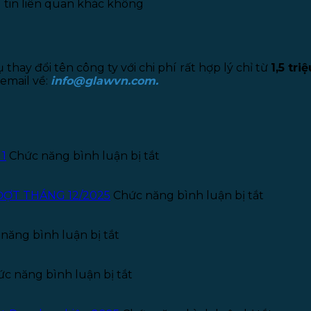
 tin liên quan khác không
hay đổi tên công ty với chi phí rất hợp lý chỉ từ
1,5 triệ
email về:
info@glawvn.com.
ở
 1
Chức năng bình luận bị tắt
Thông
báo
tuyển
ở
ĐỢT THÁNG 12/2025
Chức năng bình luận bị tắt
dụng
THÔNG
Kế
BÁO
ở
toán
TUYỂN
năng bình luận bị tắt
Thông
–
THỰC
báo
Năm
TẬP
tuyển
ở
2026
SINH
c năng bình luận bị tắt
dụng
Giấy
–
PHÁP
pháp
phép
Đợt
LÝ