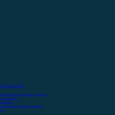
 đăng kí doanh nghiệp
ANH NGHIỆP
 nội dung đăng kí doanh nghiệp:
ề kinh doanh:
ộp ở đâu?
ội dung đăng kí doanh nghiệp:
ệp.