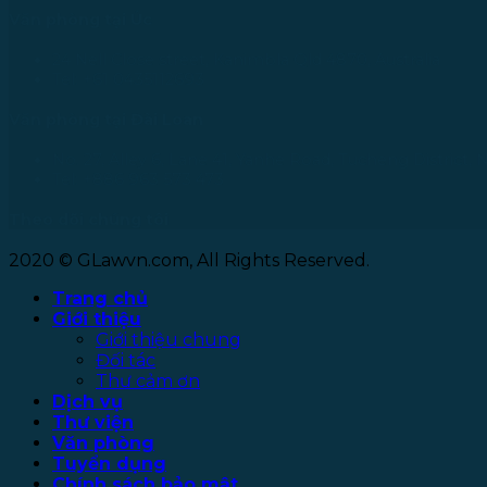
Văn phòng tại Úc
24 Nell Close street, Kanimbla Qld 4870, Australia
Tel: +61 0435112693
Văn phòng tại Đài Loan
No. 27, Alley 6, Lane 41, Yanhe Road, Tucheng District, 
Tel: +886 963 573 473
Theo dõi chúng tôi
2020 © GLawvn.com, All Rights Reserved.
Trang chủ
Giới thiệu
Giới thiệu chung
Đối tác
Thư cảm ơn
Dịch vụ
Thư viện
Văn phòng
Tuyển dụng
Chính sách bảo mật