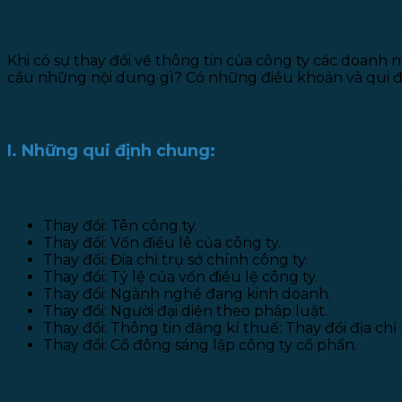
MẪU THÔNG BÁ
Khi có sự thay đổi về thông tin của công ty các doan
cầu những nội dung gì? Có những điều khoản và qui địn
I. Những qui định chung:
1. Trường hợp cần phải sử dụng mẫu thông báo thay
Thay đổi: Tên công ty.
Thay đổi: Vốn điều lê của công ty.
Thay đổi: Đia chỉ trụ sở chính công ty.
Thay đổi: Tỷ lệ của vốn điều lệ công ty.
Thay đổi: Ngành nghề đang kinh doanh.
Thay đổi: Người đại diện theo pháp luật.
Thay đổi: Thông tin đăng kí thuế: Thay đổi địa ch
Thay đổi: Cổ đông sáng lập công ty cổ phẩn.
2. Hồ sơ thực hiện thủ tục thay đổi, bổ sung ngành 