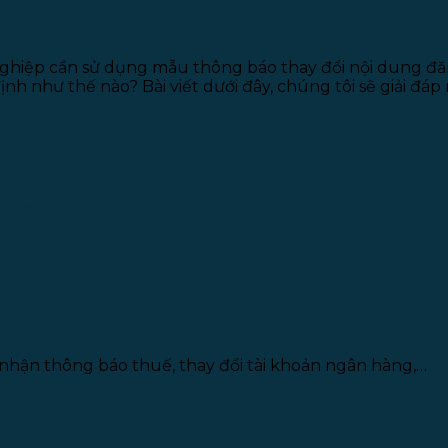
O THAY ĐỔI NỘI DUNG ĐĂNG KÝ 
h nghiệp cần sử dụng mẫu thông báo thay đổi nội dung 
h như thế nào? Bài viết dưới đây, chúng tôi sẽ giải đáp
 đổi nội dung đăng kí doanh nghiệp:
ỉ nhận thông báo thuế, thay đổi tài khoản ngân hàng,…
nghề kinh doanh: