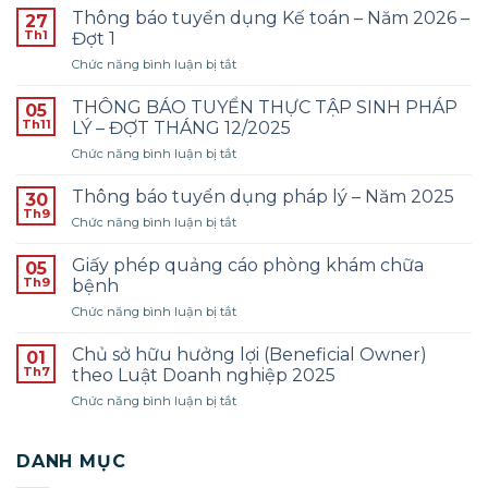
Thông báo tuyển dụng Kế toán – Năm 2026 –
27
Th1
Đợt 1
ở
Chức năng bình luận bị tắt
Thông
báo
THÔNG BÁO TUYỂN THỰC TẬP SINH PHÁP
05
tuyển
Th11
LÝ – ĐỢT THÁNG 12/2025
dụng
ở
Chức năng bình luận bị tắt
Kế
THÔNG
toán
BÁO
–
Thông báo tuyển dụng pháp lý – Năm 2025
30
TUYỂN
Năm
Th9
ở
Chức năng bình luận bị tắt
THỰC
2026
Thông
TẬP
–
báo
Giấy phép quảng cáo phòng khám chữa
SINH
05
Đợt
tuyển
Th9
PHÁP
bệnh
1
dụng
LÝ
ở
Chức năng bình luận bị tắt
pháp
–
Giấy
lý
ĐỢT
phép
–
Chủ sở hữu hưởng lợi (Beneficial Owner)
01
THÁNG
quảng
Năm
Th7
theo Luật Doanh nghiệp 2025
12/2025
cáo
2025
ở
Chức năng bình luận bị tắt
phòng
Chủ
khám
sở
chữa
hữu
DANH MỤC
bệnh
hưởng