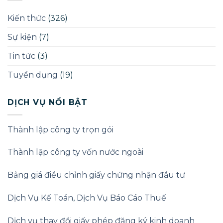
lợi
(Beneficial
Kiến thức
(326)
Owner)
theo
Sự kiện
(7)
Luật
Doanh
nghiệp
Tin tức
(3)
2025
Tuyển dụng
(19)
DỊCH VỤ NỔI BẬT
Thành lập công ty trọn gói
Thành lập công ty vốn nước ngoài
Bảng giá điều chỉnh giấy chứng nhận đầu tư
Dịch Vụ Kế Toán
,
Dịch Vụ Báo Cáo Thuế
Dịch vụ thay đổi giấy phép đăng ký kinh doanh