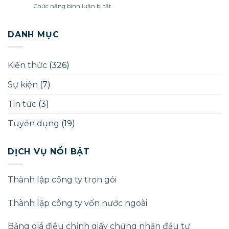
ở
Chức năng bình luận bị tắt
phòng
Chủ
khám
sở
chữa
hữu
DANH MỤC
bệnh
hưởng
lợi
(Beneficial
Kiến thức
(326)
Owner)
theo
Sự kiện
(7)
Luật
Doanh
nghiệp
Tin tức
(3)
2025
Tuyển dụng
(19)
DỊCH VỤ NỔI BẬT
Thành lập công ty trọn gói
Thành lập công ty vốn nước ngoài
Bảng giá điều chỉnh giấy chứng nhận đầu tư