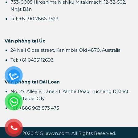
733-0005 Hiroshima Nishiku Mitakimachi 12-32-502,
Nhật Bản
Tel: +81 90 2866 3529
Văn phòng tại Úc
24 Nell Close street, Kanimbla Qld 4870, Australia
Tel: +61 0435112693
Văn phòng tại Đài Loan
No. 27, Alley 6, Lane 41, Yanhe Road, Tucheng District,
New Taipei City
Tel: +886 963 573 473
2020 © GLawvn.com, All Rights Reserved.