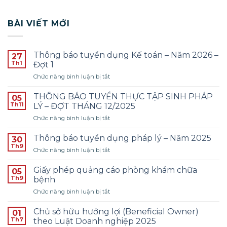
BÀI VIẾT MỚI
Thông báo tuyển dụng Kế toán – Năm 2026 –
27
Th1
Đợt 1
ở
Chức năng bình luận bị tắt
Thông
báo
THÔNG BÁO TUYỂN THỰC TẬP SINH PHÁP
05
tuyển
Th11
LÝ – ĐỢT THÁNG 12/2025
dụng
ở
Chức năng bình luận bị tắt
Kế
THÔNG
toán
BÁO
–
Thông báo tuyển dụng pháp lý – Năm 2025
30
TUYỂN
Năm
Th9
ở
Chức năng bình luận bị tắt
THỰC
2026
Thông
TẬP
–
báo
Giấy phép quảng cáo phòng khám chữa
SINH
05
Đợt
tuyển
Th9
PHÁP
bệnh
1
dụng
LÝ
ở
Chức năng bình luận bị tắt
pháp
–
Giấy
lý
ĐỢT
phép
–
Chủ sở hữu hưởng lợi (Beneficial Owner)
01
THÁNG
quảng
Năm
Th7
theo Luật Doanh nghiệp 2025
12/2025
cáo
2025