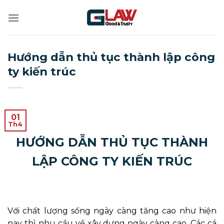
Bỏ
qua
nội
dung
Hướng dẫn thủ tục thành lập công
ty kiến trúc
01
Th4
HƯỚNG DẪN THỦ TỤC THÀNH
LẬP CÔNG TY KIẾN TRÚC
Với chất lượng sống ngày càng tăng cao như hiện
nay thì nhu cầu về xây dựng ngày càng cao. Các cá