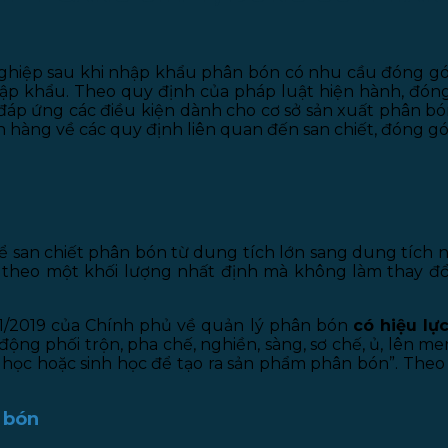
nghiệp sau khi nhập khẩu phân bón có nhu cầu đóng gó
nhập khẩu. Theo quy định của pháp luật hiện hành, đó
 đáp ứng các điều kiện dành cho cơ sở sản xuất phân b
h hàng về các quy định liên quan đến san chiết, đóng gó
ể san chiết phân bón từ dung tích lớn sang dung tích n
ì theo một khối lượng nhất định mà không làm thay đổ
11/2019 của Chính phủ về quản lý phân bón
có hiệu lự
động phối trộn, pha chế, nghiền, sàng, sơ chế, ủ, lên men
a học hoặc sinh học để tạo ra sản phẩm phân bón”. The
n bón