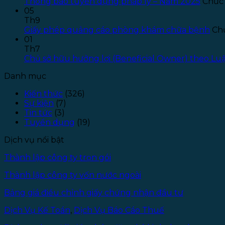
Thông báo tuyển dụng pháp lý – Năm 2025
Chức 
05
Th9
Giấy phép quảng cáo phòng khám chữa bệnh
Chứ
01
Th7
Chủ sở hữu hưởng lợi (Beneficial Owner) theo L
Danh mục
Kiến thức
(326)
Sự kiện
(7)
Tin tức
(3)
Tuyển dụng
(19)
Dịch vụ nổi bật
Thành lập công ty trọn gói
Thành lập công ty vốn nước ngoài
Bảng giá điều chỉnh giấy chứng nhận đầu tư
Dịch Vụ Kế Toán
,
Dịch Vụ Báo Cáo Thuế