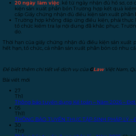
20 ngày làm việc
, kể từ ngày nhận đủ hồ sơ, c
kiện sản xuất phân bón.Trường hợp kết quả kiểm 
cấp Giấy chứng nhận đủ điều kiện sản xuất phân 
Trường hợp không đáp ứng điều kiện, phải thực 
tổ chức kiểm tra lại nội dung đã khắc phục. Trườ
do.
Thời hạn của giấy chứng nhận đủ điều kiện sản xuất 
hết hạn, tổ chức, cá nhân sản xuất phân bón có nhu cầu
Để biết thêm chi tiết về dịch vụ của
G
Law
Việt Nam, Quý
Bài viết mới
27
Th1
Thông báo tuyển dụng Kế toán – Năm 2026 – Đợt
05
Th11
THÔNG BÁO TUYỂN THỰC TẬP SINH PHÁP LÝ – 
30
Th9