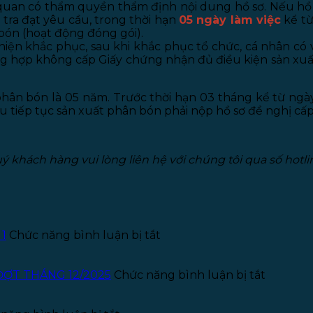
ơ quan có thẩm quyền thẩm định nội dung hồ sơ. Nếu hồ
tra đạt yêu cầu, trong thời hạn
05 ngày làm việc
kể từ
bón (hoạt động đóng gói).
hiện khắc phục, sau khi khắc phục tổ chức, cá nhân c
ng hợp không cấp Giấy chứng nhận đủ điều kiện sản xuất
phân bón là 05 năm. Trước thời hạn 03 tháng kể từ ng
 tiếp tục sản xuất phân bón phải nộp hồ sơ đề nghị cấp 
 khách hàng vui lòng liên hệ với chúng tôi qua số hotli
ở
 1
Chức năng bình luận bị tắt
Thông
báo
tuyển
ở
ĐỢT THÁNG 12/2025
Chức năng bình luận bị tắt
dụng
THÔNG
Kế
BÁO