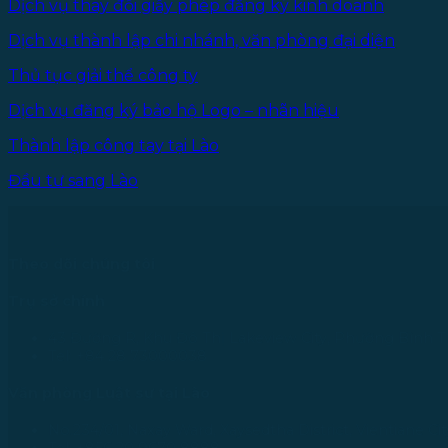
Dịch vụ thay đổi giấy phép đăng ký kinh doanh
Dịch vụ thành lập chi nhánh, văn phòng đại diện
Thủ tục giải thể công ty
Dịch vụ đăng ký bảo hộ Logo – nhãn hiệu
Thành lập công tay tại Lào
Đầu tư sang Lào
Theo dõi chúng tôi
Trụ sở chính
43 Đường R, Khu Đô Thị Lakeview City, Phường Bình T
Tel: +84 28 73000038
Văn phòng Luật sư tại Lào
No.234/01, Naxay Ward, Xaysedtha District, Vientiane Cit