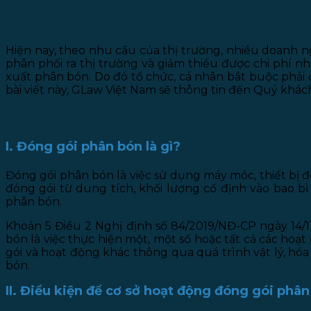
Hiện nay, theo nhu cầu của thị trường, nhiều doanh 
phân phối ra thị trường và giảm thiểu được chi phí 
xuất phân bón. Do đó tổ chức, cá nhân bắt buộc phải
bài viết này, GLaw Việt Nam sẽ thông tin đến Quý khác
I. Đóng gói phân bón là gì?
Đóng gói phân bón là việc sử dụng máy móc, thiết bị đ
đóng gói từ dung tích, khối lượng cố định vào bao b
phân bón.
Khoản 5 Điều 2 Nghị định số 84/2019/NĐ-CP ngày 14/
bón là việc thực hiện một, một số hoặc tất cả các hoạt 
gói và hoạt động khác thông qua quá trình vật lý, hó
bón.
II. Điều kiện để cơ sở hoạt động đóng gói phâ