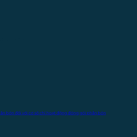
hân bón.
phân bón đối với cơ sở chỉ hoạt động đóng gói phân bón
PHÉP SANG CHIẾT, ĐÓNG GÓI PHÂN