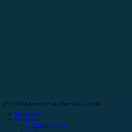
Tel: +856 20 9670 8888
Văn phòng tại Nhật Bản
733-0005 Hiroshima Nishiku Mitakimachi 12-32-502, N
Tel: +81 90 2866 3529
Văn phòng tại Úc
24 Nell Close street, Kanimbla Qld 4870, Australia
Tel: +61 0435112693
Văn phòng tại Đài Loan
No. 27, Alley 6, Lane 41, Yanhe Road, Tucheng District, 
Tel: +886 963 573 473
Theo dõi chúng tôi
2020 © GLawvn.com, All Rights Reserved.
Trang chủ
Giới thiệu
Giới thiệu chung
Đối tác