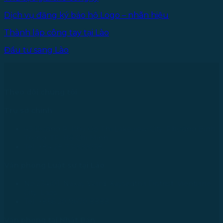
Dịch vụ đăng ký bảo hộ Logo – nhãn hiệu
Thành lập công tay tại Lào
Đầu tư sang Lào
Theo dõi chúng tôi
Trụ sở chính
43 Đường R, Khu Đô Thị Lakeview City, Phường Bình
Trưng, TP. Hồ Chí Minh
Tel: +84 28 73000038
Văn phòng Luật sư tại Lào
No.234/01, Naxay Ward, Xaysedtha District, Vientiane
City, Laos
Tel: +856 20 9670 8888
Văn phòng tại Nhật Bản