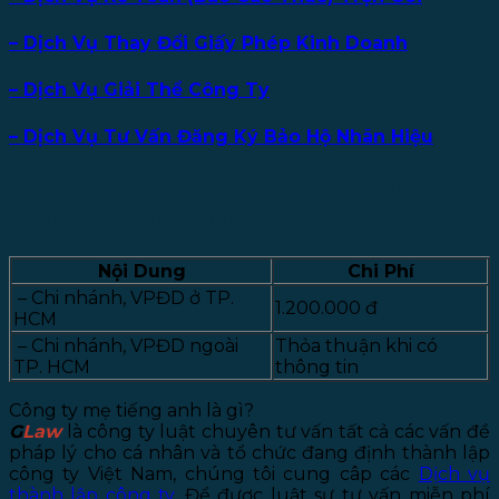
– Dịch Vụ Thay Đổi Giấy Phép Kinh Doanh
– Dịch Vụ Giải Thể Công Ty
– Dịch Vụ Tư Vấn Đăng Ký Bảo Hộ Nhãn Hiệu
BẢNG GIÁ DỊCH VỤ THÀNH LẬP CHI NHÁNH, VĂN
PHÒNG ĐẠI DIỆN (VPĐD)
Nội Dung
Chi Phí
– Chi nhánh, VPĐD ở TP.
1.200.000 đ
HCM
– Chi nhánh, VPĐD ngoài
Thỏa thuận khi có
TP. HCM
thông tin
Công ty mẹ tiếng anh là gì?
G
Law
là công ty luật chuyên tư vấn tất cả các vấn đề
pháp lý cho cá nhân và tổ chức đang định thành lập
công ty Việt Nam, chúng tôi cung câp các
Dịch vụ
thành lập công ty
. Để được luật sư tư vấn miễn phí