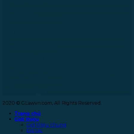
733-0005 Hiroshima Nishiku Mitakimachi 12-32-502,
Nhật Bản
Tel: +81 90 2866 3529
Văn phòng tại Úc
24 Nell Close street, Kanimbla Qld 4870, Australia
Tel: +61 0435112693
Văn phòng tại Đài Loan
No. 27, Alley 6, Lane 41, Yanhe Road, Tucheng District,
New Taipei City
Tel: +886 963 573 473
Theo dõi chúng tôi
2020 © GLawvn.com, All Rights Reserved.
Trang chủ
Giới thiệu
Giới thiệu chung
Đối tác