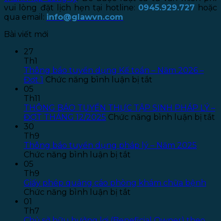
vui lòng đặt lịch hẹn tại hotline:
0945.929.727
hoặc
qua email:
info@glawvn.com
Bài viết mới
27
Th1
Thông báo tuyển dụng Kế toán – Năm 2026 –
ở
Đợt 1
Chức năng bình luận bị tắt
Thông
05
báo
Th11
tuyển
THÔNG BÁO TUYỂN THỰC TẬP SINH PHÁP LÝ –
dụng
ở
ĐỢT THÁNG 12/2025
Chức năng bình luận bị tắt
Kế
T
30
toán
B
Th9
–
T
Thông báo tuyển dụng pháp lý – Năm 2025
ở
Năm
T
Chức năng bình luận bị tắt
Thông
2026
T
05
báo
–
S
Th9
tuyển
Đợt
P
Giấy phép quảng cáo phòng khám chữa bệnh
dụng
ở
1
L
Chức năng bình luận bị tắt
pháp
Giấy
–
01
lý
phép
Đ
Th7
–
quảng
T
Chủ sở hữu hưởng lợi (Beneficial Owner) theo