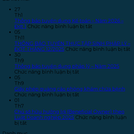
27
Th1
Thông báo tuyển dụng Kế toán – Năm 2026 –
ở
Đợt 1
Chức năng bình luận bị tắt
Thông
05
báo
Th11
tuyển
THÔNG BÁO TUYỂN THỰC TẬP SINH PHÁP LÝ –
dụng
ở
ĐỢT THÁNG 12/2025
Chức năng bình luận bị tắt
Kế
T
30
toán
B
Th9
–
T
Thông báo tuyển dụng pháp lý – Năm 2025
ở
Năm
T
Chức năng bình luận bị tắt
Thông
2026
T
05
báo
–
S
Th9
tuyển
Đợt
P
Giấy phép quảng cáo phòng khám chữa bệnh
dụng
ở
1
L
Chức năng bình luận bị tắt
pháp
Giấy
–
01
lý
phép
Đ
Th7
–
quảng
T
Chủ sở hữu hưởng lợi (Beneficial Owner) theo
Năm
cáo
1
Luật Doanh nghiệp 2025
Chức năng bình luận
ở
2025
phòng
bị tắt
Chủ
khám
Danh mục