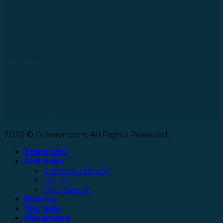
Văn phòng tại Úc
24 Nell Close street, Kanimbla Qld 4870, Australia
Tel: +61 0435112693
Văn phòng tại Đài Loan
No. 27, Alley 6, Lane 41, Yanhe Road, Tucheng District,
New Taipei City
Tel: +886 963 573 473
Theo dõi chúng tôi
2020 © GLawvn.com, All Rights Reserved.
Trang chủ
Giới thiệu
Giới thiệu chung
Đối tác
Thư cảm ơn
Dịch vụ
Thư viện
Văn phòng