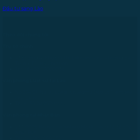
Đầu tư sang Lào
Theo dõi chúng tôi
Trụ sở chính
43 Đường R, Khu Đô Thị Lakeview City, Phường Bình
Trưng, TP. Hồ Chí Minh
Tel: +84 28 73000038
Văn phòng Luật sư tại Lào
No.234/01, Naxay Ward, Xaysedtha District, Vientiane
City, Laos
Tel: +856 20 9670 8888
Văn phòng tại Nhật Bản
733-0005 Hiroshima Nishiku Mitakimachi 12-32-502,
Nhật Bản
Tel: +81 90 2866 3529