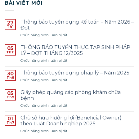
BÀI VIẾT MỚI
Thông báo tuyển dụng Kế toán – Năm 2026 –
27
Th1
Đợt 1
ở
Chức năng bình luận bị tắt
Thông
báo
THÔNG BÁO TUYỂN THỰC TẬP SINH PHÁP
05
tuyển
Th11
LÝ – ĐỢT THÁNG 12/2025
dụng
ở
Chức năng bình luận bị tắt
Kế
THÔNG
toán
BÁO
–
Thông báo tuyển dụng pháp lý – Năm 2025
30
TUYỂN
Năm
Th9
ở
Chức năng bình luận bị tắt
THỰC
2026
Thông
TẬP
–
báo
Giấy phép quảng cáo phòng khám chữa
SINH
05
Đợt
tuyển
Th9
PHÁP
bệnh
1
dụng
LÝ
ở
Chức năng bình luận bị tắt
pháp
–
Giấy
lý
ĐỢT
phép
–
Chủ sở hữu hưởng lợi (Beneficial Owner)
01
THÁNG
quảng
Năm
Th7
theo Luật Doanh nghiệp 2025
12/2025
cáo
2025
ở
Chức năng bình luận bị tắt
phòng
Chủ
khám