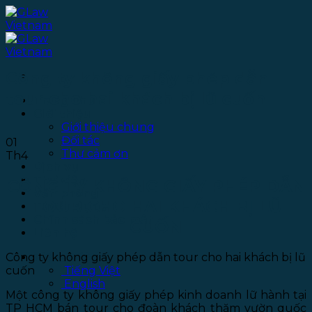
Bỏ
qua
nội
dung
Công ty không giấy phép dẫn
tour cho hai khách bị lũ cuốn
Trang chủ
Giới thiệu
Giới thiệu chung
Đối tác
01
Thư cảm ơn
Th4
Dịch vụ
Thư viện
CÔNG TY KHÔNG GIẤY PHÉP DẪN
Văn phòng
TOUR CHO HAI KHÁCH BỊ LŨ
Tuyển dụng
Chính sách bảo mật
CUỐN
Liên hệ
Công ty không giấy phép dẫn tour cho hai khách bị lũ
Tiếng Việt
cuốn
Tiếng Việt
English
Một công ty không giấy phép kinh doanh lữ hành tại
TP HCM bán tour cho đoàn khách thăm vườn quốc