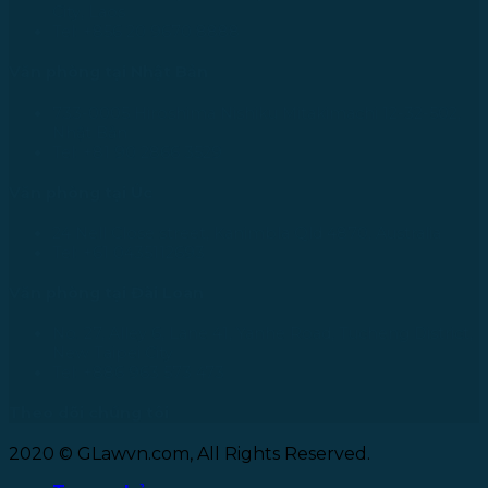
City, Laos
Tel: +856 20 9670 8888
Văn phòng tại Nhật Bản
733-0005 Hiroshima Nishiku Mitakimachi 12-32-502,
Nhật Bản
Tel: +81 90 2866 3529
Văn phòng tại Úc
24 Nell Close street, Kanimbla Qld 4870, Australia
Tel: +61 0435112693
Văn phòng tại Đài Loan
No. 27, Alley 6, Lane 41, Yanhe Road, Tucheng District,
New Taipei City
Tel: +886 963 573 473
Theo dõi chúng tôi
2020 © GLawvn.com, All Rights Reserved.