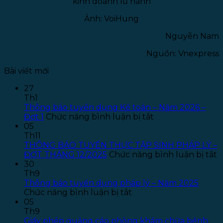
kinh doanh lữ hành
Ảnh: VoiHung
Nguyễn Nam
Nguồn: Vnexpress
Bài viết mới
27
Th1
Thông báo tuyển dụng Kế toán – Năm 2026 –
ở
Đợt 1
Chức năng bình luận bị tắt
Thông
05
báo
Th11
tuyển
THÔNG BÁO TUYỂN THỰC TẬP SINH PHÁP LÝ –
dụng
ở
ĐỢT THÁNG 12/2025
Chức năng bình luận bị tắt
Kế
T
30
toán
B
Th9
–
T
Thông báo tuyển dụng pháp lý – Năm 2025
ở
Năm
T
Chức năng bình luận bị tắt
Thông
2026
T
05
báo
–
S
Th9
tuyển
Đợt
P
Giấy phép quảng cáo phòng khám chữa bệnh