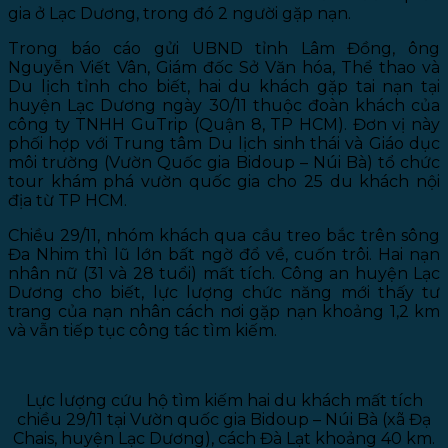
gia ở Lạc Dương, trong đó 2 người gặp nạn.
Trong báo cáo gửi UBND tỉnh Lâm Đồng, ông
Nguyễn Viết Vân, Giám đốc Sở Văn hóa, Thể thao và
Du lịch tỉnh cho biết, hai du khách gặp tai nạn tại
huyện Lạc Dương ngày 30/11 thuộc đoàn khách của
công ty TNHH GuTrip (Quận 8, TP HCM). Đơn vị này
phối hợp với Trung tâm Du lịch sinh thái và Giáo dục
môi trường (Vườn Quốc gia Bidoup – Núi Bà) tổ chức
tour khám phá vườn quốc gia cho 25 du khách nội
địa từ TP HCM.
Chiều 29/11, nhóm khách qua cầu treo bắc trên sông
Đa Nhim thì lũ lớn bất ngờ đổ về, cuốn trôi. Hai nạn
nhân nữ (31 và 28 tuổi) mất tích. Công an huyện Lạc
Dương cho biết, lực lượng chức năng mới thấy tư
trang của nạn nhân cách nơi gặp nạn khoảng 1,2 km
và vẫn tiếp tục công tác tìm kiếm.
Lực lượng cứu hộ tìm kiếm hai du khách mất tích
chiều 29/11 tại Vườn quốc gia Bidoup – Núi Bà (xã Đạ
Chais, huyện Lạc Dương), cách Đà Lạt khoảng 40 km.