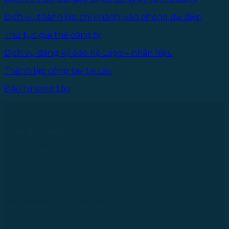
Dịch vụ thành lập chi nhánh, văn phòng đại diện
Thủ tục giải thể công ty
Dịch vụ đăng ký bảo hộ Logo – nhãn hiệu
Thành lập công tay tại Lào
Đầu tư sang Lào
Theo dõi chúng tôi
Trụ sở chính
43 Đường R, Khu Đô Thị Lakeview City, Phường Bình
Trưng, TP. Hồ Chí Minh
Tel: +84 28 73000038
Văn phòng Luật sư tại Lào
No.234/01, Naxay Ward, Xaysedtha District, Vientiane