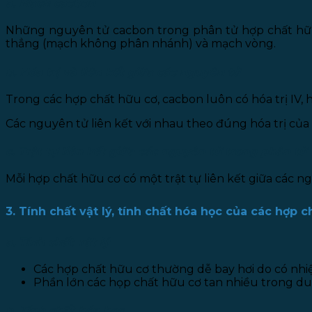
a. Mạch cacbon
Những nguyên tử cacbon trong phân tử hợp chất hữu 
thẳng (mạch không phân nhánh) và mạch vòng.
b. Hóa trị và liên kết giữa các nguyên tử
Trong các hợp chất hữu cơ, cacbon luôn có hóa trị IV, hiđ
Các nguyên tử liên kết với nhau theo đúng hóa trị của
c. Trật tự liên kết giữa các nguyên tử trong phân tử
Mỗi hợp chất hữu cơ có một trật tự liên kết giữa các n
3. Tính chất vật lý, tính chất hóa học của các hợp c
a. Tính chất vật lý
Các hợp chất hữu cơ thường dễ bay hơi do có nhiệt
Phần lớn các họp chất hữu cơ tan nhiều trong du
b. Tính chất hóa học