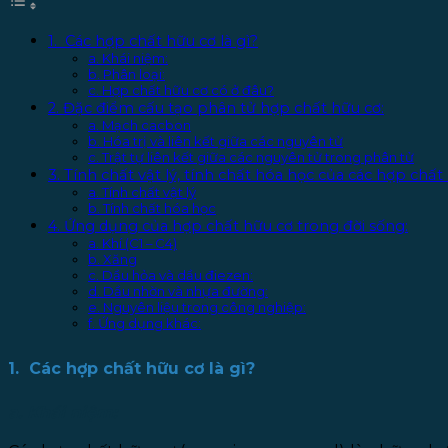
1. Các hợp chất hữu cơ là gì?
a. Khái niệm:
b. Phân loại:
c. Hợp chất hữu cơ có ở đâu?
2. Đặc điểm cấu tạo phân tử hợp chất hữu cơ:
a. Mạch cacbon
b. Hóa trị và liên kết giữa các nguyên tử
c. Trật tự liên kết giữa các nguyên tử trong phân tử
3. Tính chất vật lý, tính chất hóa học của các hợp chất
a. Tính chất vật lý
b. Tính chất hóa học
4. Ứng dụng của hợp chất hữu cơ trong đời sống:
a. Khí (C1 – C4)
b. Xăng
c. Dầu hỏa và dầu điezen:
d. Dầu nhờn và nhựa đường:
e. Nguyên liệu trong công nghiệp:
f. Ứng dụng khác:
1. Các hợp chất hữu cơ là gì?
a. Khái niệm: