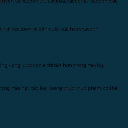
uyên tử cacbon trừ cacbua, cacbonat, cacbon oxit,
là hidrocacbon và dẫn xuất của hidrocacbon.
 vòng. Được chia chi tiết hơn trong mỗi loại.
ong hầu hết các loại lương thực thực phẩm, cơ thể