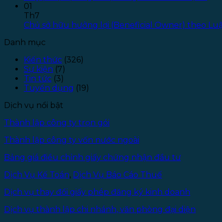
01
Th7
Chủ sở hữu hưởng lợi (Beneficial Owner) theo L
Danh mục
Kiến thức
(326)
Sự kiện
(7)
Tin tức
(3)
Tuyển dụng
(19)
Dịch vụ nổi bật
Thành lập công ty trọn gói
Thành lập công ty vốn nước ngoài
Bảng giá điều chỉnh giấy chứng nhận đầu tư
Dịch Vụ Kế Toán
,
Dịch Vụ Báo Cáo Thuế
Dịch vụ thay đổi giấy phép đăng ký kinh doanh
Dịch vụ thành lập chi nhánh, văn phòng đại diện