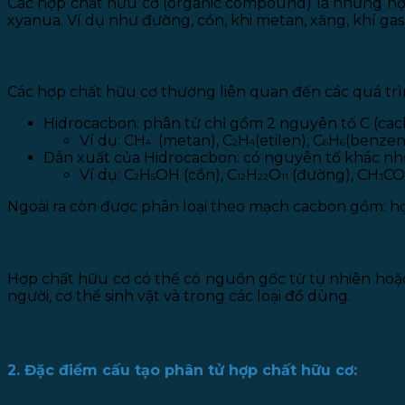
Các hợp chất hữu cơ (organic compound) là những hợp
xyanua. Ví dụ như đường, cồn, khi metan, xăng, khí gas,
b. Phân loại:
Các hợp chất hữu cơ thường liên quan đến các quá trìn
Hidrocacbon: phân tử chỉ gồm 2 nguyên tố C (cacb
Ví dụ: CH
(metan), C
H
(etilen), C
H
(benzen
4
2
4
6
6
Dẫn xuất của Hidrocacbon: có nguyễn tố khác như o
Ví dụ: C
H
OH (cồn), C
H
O
(đường), CH
CO
2
5
12
22
11
3
Ngoài ra còn được phân loại theo mạch cacbon gồm: hợ
c. Hợp chất hữu cơ có ở đâu?
Hợp chất hữu cơ có thể có nguồn gốc từ tự nhiên hoặc
người, cơ thể sinh vật và trong các loại đồ dùng.
2. Đặc điểm cấu tạo phân tử hợp chất hữu cơ: