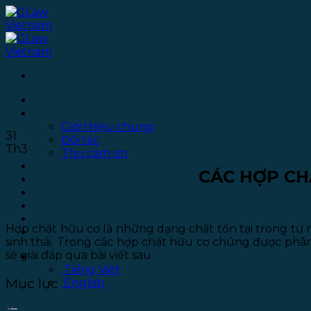
Bỏ
qua
nội
dung
Các hợp chất hữu cơ là gì? 5 ứng
Trang chủ
Giới thiệu
Giới thiệu chung
31
Đối tác
Th3
Thư cảm ơn
Dịch vụ
CÁC HỢP CH
Thư viện
Văn phòng
Tuyển dụng
Chính sách bảo mật
Hợp chất hữu cơ là những dạng chất tồn tại trong tự n
Liên hệ
sinh thái. Trong các hợp chất hữu cơ chúng được phân l
sẽ giải đáp qua bài viết sau
Tiếng Việt
Tiếng Việt
Mục lục
English