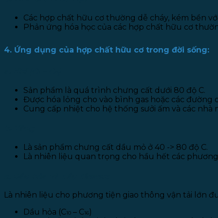
Các hợp chất hữu cơ thường dễ cháy, kém bền với
Phản ứng hóa học của các hợp chất hữu cơ thườn
4. Ứng dụng của hợp chất hữu cơ trong đời sống:
a. Khí (C
– C
)
1
4
Sản phẩm là quá trình chưng cất dưới 80 độ C.
Được hóa lỏng cho vào bình gas hoặc các đường d
Cung cấp nhiệt cho hệ thống sưởi ấm và các nhà 
b. Xăng
Là sản phẩm chưng cất dầu mỏ ở 40 -> 80 độ C.
Là nhiên liệu quan trọng cho hầu hết các phương 
c. Dầu hỏa và dầu điezen:
Là nhiên liệu cho phương tiện giao thông vận tải lớn đ
Dầu hỏa (C
– C
)
10
16