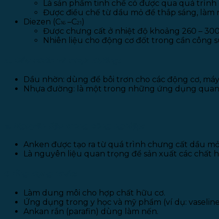
Là sản phẩm tinh chế có được qua quá trình c
Được điều chế từ dầu mỏ để thắp sáng, làm 
Diezen (C
–C
)
16
21
Được chưng cất ở nhiệt độ khoảng 260 – 300
Nhiên liệu cho động cơ đốt trong cần công su
d. Dầu nhờn và nhựa đường:
Dầu nhờn: dùng để bôi trơn cho các động cơ, máy
Nhựa đường: là một trong những ứng dụng quan t
e. Nguyên liệu trong công nghiệp:
Anken được tạo ra từ quá trình chưng cất dầu mỏ
Là nguyên liệu quan trọng để sản xuất các chất 
f. Ứng dụng khác:
Làm dung môi cho hợp chất hữu cơ.
Ứng dụng trong y học và mỹ phẩm (ví dụ: vaseline
Ankan rắn (parafin) dùng làm nến.