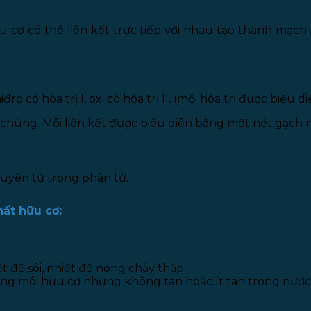
cơ có thể liên kết trực tiếp với nhau tạo thành mạch
ro có hóa trị I, oxi có hóa trị II. (mỗi hóa trị được biểu
 chúng. Mỗi liên kết được biểu diễn bằng một nét gạch n
guyên tử trong phân tử.
hất hữu cơ:
 độ sôi, nhiệt độ nóng chảy thấp.
ng môi hưu cơ nhưng không tan hoặc ít tan trong nước