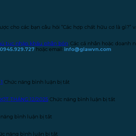
 được cho các bạn câu hỏi “Các hợp chất hữu cơ là gì?”
hủ tục nhập khẩu phân bón
. Các cá nhân hoặc doanh 
0945.929.727
hoặc email:
info@glawvn.com
ở
 1
Chức năng bình luận bị tắt
Thông
báo
tuyển
ở
ĐỢT THÁNG 12/2025
Chức năng bình luận bị tắt
dụng
THÔNG
Kế
BÁO
ở
toán
TUYỂN
năng bình luận bị tắt
Thông
–
THỰC
báo
Năm
TẬP
tuyển
ở
2026
SINH
c năng bình luận bị tắt