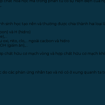
 chất hóa học mà trong phân tử có sự hiện diện của ng
..
h sinh học tạo nên và thường được chia thành hai loại 
on) và H (hidro)
e),…
xi, nito, clo,… ngoài cacbon và hidro
OH (giấm ăn),…
p chất hữu cơ mạch vòng và hợp chất hữu cơ mạch không
 do các phản ứng nhân tạo và nó có ở xung quanh ta tr