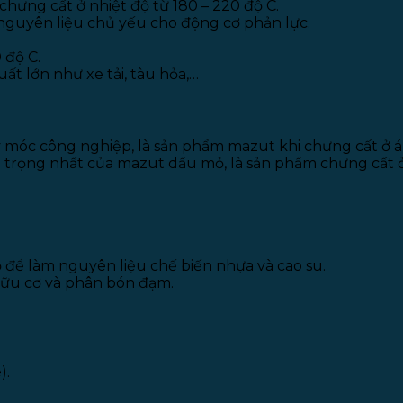
hưng cất ở nhiệt độ từ 180 – 220 độ C.
nguyên liệu chủ yếu cho động cơ phản lực.
 độ C.
ất lớn như xe tải, tàu hỏa,…
 móc công nghiệp, là sản phẩm mazut khi chưng cất ở á
rọng nhất của mazut dầu mỏ, là sản phẩm chưng cất ở 
 để làm nguyên liệu chế biến nhựa và cao su.
hữu cơ và phân bón đạm.
).