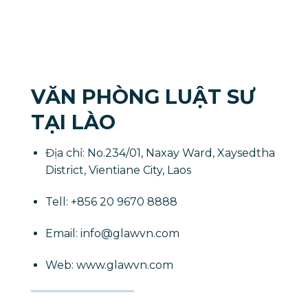
VĂN PHÒNG LUẬT SƯ
TẠI LÀO
Địa chỉ: No.234/01, Naxay Ward, Xaysedtha
District, Vientiane City, Laos
​Tell: +856 20 9670 8888
Email: info@glawvn.com
Web: www.glawvn.com