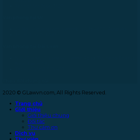
Nhật Bản
Tel: +81 90 2866 3529
Văn phòng tại Úc
24 Nell Close street, Kanimbla Qld 4870, Australia
Tel: +61 0435112693
Văn phòng tại Đài Loan
No. 27, Alley 6, Lane 41, Yanhe Road, Tucheng District,
New Taipei City
Tel: +886 963 573 473
Theo dõi chúng tôi
2020 © GLawvn.com, All Rights Reserved.
Trang chủ
Giới thiệu
Giới thiệu chung
Đối tác
Thư cảm ơn
Dịch vụ
Thư viện