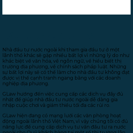
ĐẦU TƯ RA NƯỚC NGOÀI
Nhà đầu tư nước ngoài khi tham gia đầu tư ở một
lãnh thổ khác sẽ gặp nhiều bất lợi vì những lý do như
khác biệt về văn hóa, về ngôn ngữ, về hiểu biết thị
trường địa phương, về chính sách pháp luật. Những
sự bất lợi này sẽ có thể làm cho nhà đầu tư không đạt
được vị thế cạnh tranh ngang bằng với các doanh
nghiệp địa phương.
GLaw hướng đến việc cung cấp các dịch vụ đầy đủ
nhất để giúp nhà đầu tư nước ngoài dễ dàng gia
nhập cuộc chơi và giảm thiểu tối đa các rủi ro.
GLaw hiện đang có mạng lưới các văn phòng hoạt
động ngoài lãnh thổ Việt Nam, vì vậy chúng tôi có đủ
năng lực để cung cấp dịch vụ tư vấn đầu tư ra nước
ngoài cho Quý khách hàng tại một số thị trường lân