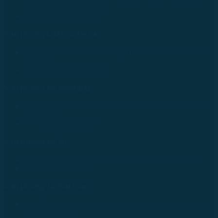
Trưng, TP. Hồ Chí Minh
Tel: +84 28 73000038
Văn phòng Luật sư tại Lào
No.234/01, Naxay Ward, Xaysedtha District, Vientiane
City, Laos
Tel: +856 20 9670 8888
Văn phòng tại Nhật Bản
733-0005 Hiroshima Nishiku Mitakimachi 12-32-502,
Nhật Bản
Tel: +81 90 2866 3529
Văn phòng tại Úc
24 Nell Close street, Kanimbla Qld 4870, Australia
Tel: +61 0435112693
Văn phòng tại Đài Loan
No. 27, Alley 6, Lane 41, Yanhe Road, Tucheng District,
New Taipei City