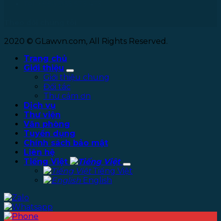
Tel: +886 963 573 473
Theo dõi chúng tôi
2020 © GLawvn.com, All Rights Reserved.
Trang chủ
Giới thiệu
Giới thiệu chung
Đối tác
Thư cảm ơn
Dịch vụ
Thư viện
Văn phòng
Tuyển dụng
Chính sách bảo mật
Liên hệ
Tiếng Việt
Tiếng Việt
English