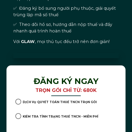
✅ Đăng ký bổ sung người phụ thuộc, giải quyết
trùng lặp mã số thuế
✅ Theo dõi hồ sơ, hướng dẫn nộp thuế và đẩy
nhanh quá trình hoàn thuế
Với
GLAW
, mọi thủ tục đều trở nên đơn giản!
ĐĂNG KÝ NGAY
TRỌN GÓI CHỈ TỪ: 680K
DỊCH VỤ QUYẾT TOÁN THUẾ TNCN TRỌN GÓI
KIỂM TRA TÌNH TRẠNG THUẾ TNCN - MIỄN PHÍ