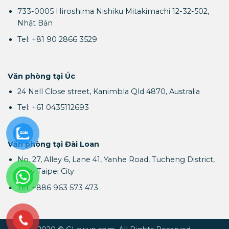
733-0005 Hiroshima Nishiku Mitakimachi 12-32-502,
Nhật Bản
Tel: +81 90 2866 3529
Văn phòng tại Úc
24 Nell Close street, Kanimbla Qld 4870, Australia
Tel: +61 0435112693
Văn phòng tại Đài Loan
No. 27, Alley 6, Lane 41, Yanhe Road, Tucheng District,
New Taipei City
Tel: +886 963 573 473