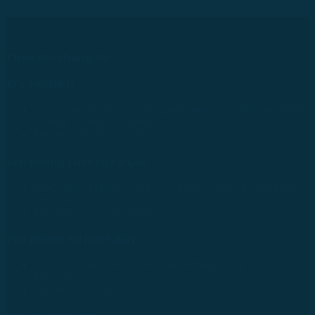
Theo dõi chúng tôi
Trụ sở chính
43 Đường R, Khu Đô Thị Lakeview City, Phường Bình
Trưng, TP. Hồ Chí Minh
Tel: +84 28 73000038
Văn phòng Luật sư tại Lào
No.234/01, Naxay Ward, Xaysedtha District, Vientiane
City, Laos
Tel: +856 20 9670 8888
Văn phòng tại Nhật Bản
733-0005 Hiroshima Nishiku Mitakimachi 12-32-502,
Nhật Bản
Tel: +81 90 2866 3529