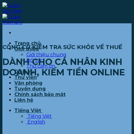
Bỏ
qua
nội
dung
Trang chủ
CÔNG CỤ KIỂM TRA SỨC KHỎE VỀ THUẾ
Giới thiệu
Giới thiệu chung
DÀNH CHO CÁ NHÂN KINH
Đối tác
Thư cảm ơn
DOANH, KIẾM TIỀN ONLINE
Dịch vụ
Thư viện
Văn phòng
Tuyển dụng
Chính sách bảo mật
Liên hệ
Tiếng Việt
Tiếng Việt
English