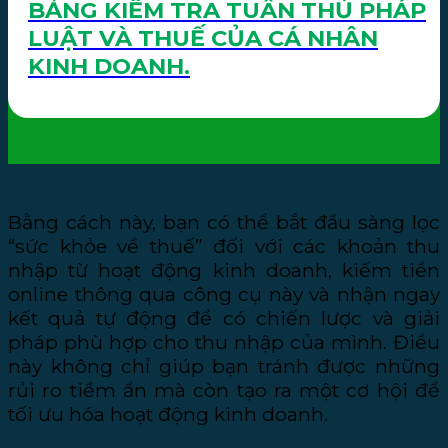
BẢNG KIỂM TRA TUÂN THỦ PHÁP
LUẬT VÀ THUẾ CỦA CÁ NHÂN
KINH DOANH.
Bằng cách này, bạn có thể bắt đầu sàng lọc
“sức khỏe về thuế” đối với các khoản thu
nhập từ hoạt động kinh doanh, kiếm tiền
online thông qua công cụ này và nhận ngay
kết quả tự động để có chiến lược và giải
pháp phù hợp cho thu nhập của mình. Điều
này không chỉ giúp bạn tránh được những
rủi ro tiềm ẩn mà còn tạo ra một cơ hội để
tối ưu hóa hoạt động kinh doanh.