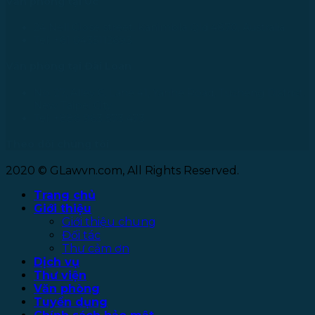
Văn phòng tại Úc
24 Nell Close street, Kanimbla Qld 4870, Australia
Tel: +61 0435112693
Văn phòng tại Đài Loan
No. 27, Alley 6, Lane 41, Yanhe Road, Tucheng District,
New Taipei City
Tel: +886 963 573 473
Theo dõi chúng tôi
2020 © GLawvn.com, All Rights Reserved.
Trang chủ
Giới thiệu
Giới thiệu chung
Đối tác
Thư cảm ơn
Dịch vụ
Thư viện
Văn phòng
Tuyển dụng