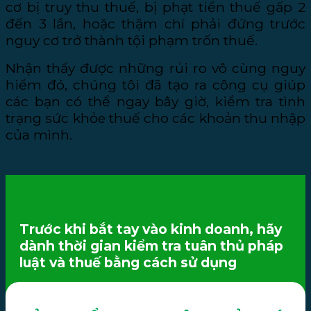
cơ bị truy thu thuế, bị phạt tiền thuế gấp 2
đến 3 lần, hoặc thậm chí phải đứng trước
nguy cơ trở thành tội phạm trốn thuế.
Nhận thấy được những rủi ro vô cùng nguy
hiểm đó, chúng tôi đã tạo ra công cụ giúp
các bạn có thể ngay bây giờ, kiểm tra tình
trạng sức khỏe thuế cho các khoản thu nhập
của mình.
Trước khi bắt tay vào kinh doanh, hãy
dành thời gian kiểm tra tuân thủ pháp
luật và thuế bằng cách sử dụng